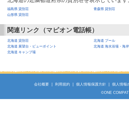
北海道の近隣都道府県の貸別荘を表示しています
福島県 貸別荘
青森県 貸別荘
山形県 貸別荘
関連リンク（マピオン電話帳）
北海道 貸別荘
北海道 プール
北海道 展望台・ビューポイント
北海道 海水浴場・海岸
北海道 キャンプ場
会社概要
|
利用規約
|
個人情報保護方針
|
個人情報
©
ONE COMPATH C