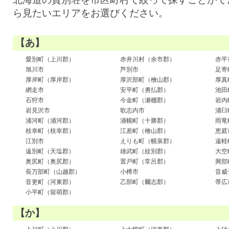
ら見たいエリアをお選びください。
【あ】
愛別町（上川郡）
赤井川村（余市郡）
赤平
旭川市
芦別市
足寄
厚岸町（厚岸郡）
厚沢部町（檜山郡）
厚真
網走市
安平町（勇払郡）
池田
石狩市
今金町（瀬棚郡）
岩内
岩見沢市
歌志内市
浦臼
浦河町（浦河郡）
浦幌町（十勝郡）
雨竜
枝幸町（枝幸郡）
江差町（檜山郡）
恵庭
江別市
えりも町（幌泉郡）
遠軽
遠別町（天塩郡）
雄武町（紋別郡）
大空
奥尻町（奥尻郡）
置戸町（常呂郡）
興部
長万部町（山越郡）
小樽市
音威
音更町（河東郡）
乙部町（爾志郡）
帯広
小平町（留萌郡）
【か】