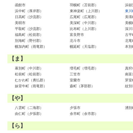
函館市
羽幌町（苫前郡）
浜頓
浜中町（厚岸郡）
東神楽町（上川郡）
東川
日高町（沙流郡）
広尾町（広尾郡）
美瑛
美唄市
美深町（中川郡）
美幌
平取町（沙流郡）
比布町（上川郡）
深川
福島町（松前郡）
富良野市
古平
別海町（野付郡）
北斗市
北竜
幌加内町（雨竜郡）
幌延町（天塩郡）
本別
【ま】
幕別町（中川郡）
増毛町（増毛郡）
真狩
松前町（松前郡）
三笠市
南富
むかわ町（勇払郡）
室蘭市
芽室
妹背牛町（雨竜郡）
森町（茅部郡）
紋別
【や】
八雲町（二海郡）
夕張市
湧別
由仁町（夕張郡）
余市町（余市郡）
【ら】