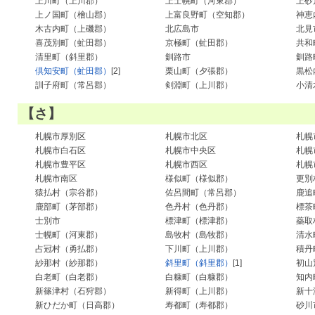
上川町（上川郡）
上士幌町（河東郡）
上砂
上ノ国町（檜山郡）
上富良野町（空知郡）
神恵
木古内町（上磯郡）
北広島市
北見
喜茂別町（虻田郡）
京極町（虻田郡）
共和
清里町（斜里郡）
釧路市
釧路
倶知安町（虻田郡）
[2]
栗山町（夕張郡）
黒松
訓子府町（常呂郡）
剣淵町（上川郡）
小清
【さ】
札幌市厚別区
札幌市北区
札幌
札幌市白石区
札幌市中央区
札幌
札幌市豊平区
札幌市西区
札幌
札幌市南区
様似町（様似郡）
更別
猿払村（宗谷郡）
佐呂間町（常呂郡）
鹿追
鹿部町（茅部郡）
色丹村（色丹郡）
標茶
士別市
標津町（標津郡）
蘂取
士幌町（河東郡）
島牧村（島牧郡）
清水
占冠村（勇払郡）
下川町（上川郡）
積丹
紗那村（紗那郡）
斜里町（斜里郡）
[1]
初山
白老町（白老郡）
白糠町（白糠郡）
知内
新篠津村（石狩郡）
新得町（上川郡）
新十
新ひだか町（日高郡）
寿都町（寿都郡）
砂川