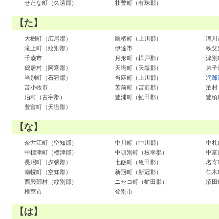
せたな町（久遠郡）
壮瞥町（有珠郡）
【た】
大樹町（広尾郡）
鷹栖町（上川郡）
滝川
滝上町（紋別郡）
伊達市
秩父
千歳市
月形町（樺戸郡）
津別
鶴居村（阿寒郡）
天塩町（天塩郡）
弟子
当別町（石狩郡）
当麻町（上川郡）
洞爺
苫小牧市
苫前町（苫前郡）
泊村
泊村（古宇郡）
豊浦町（虻田郡）
豊頃
豊富町（天塩郡）
【な】
奈井江町（空知郡）
中川町（中川郡）
中札
中標津町（標津郡）
中頓別町（枝幸郡）
中富
長沼町（夕張郡）
七飯町（亀田郡）
名寄
南幌町（空知郡）
新冠町（新冠郡）
仁木
西興部村（紋別郡）
ニセコ町（虻田郡）
沼田
根室市
登別市
【は】