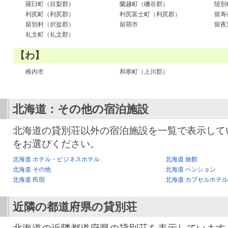
羅臼町（目梨郡）
蘭越町（磯谷郡）
陸別
利尻町（利尻郡）
利尻富士町（利尻郡）
留寿
留別村（択捉郡）
留萌市
留夜
礼文町（礼文郡）
【わ】
稚内市
和寒町（上川郡）
北海道：その他の宿泊施設
北海道の貸別荘以外の宿泊施設を一覧で表示して
をお選びください。
北海道 ホテル・ビジネスホテル
北海道 旅館
北海道 その他
北海道 ペンション
北海道 民宿
北海道 カプセルホテル
近隣の都道府県の貸別荘