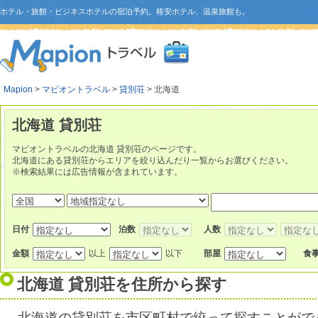
ホテル・旅館・ビジネスホテルの宿泊予約。格安ホテル、温泉旅館も。
Mapion
>
マピオントラベル
>
貸別荘
> 北海道
北海道 貸別荘
マピオントラベルの北海道 貸別荘のページです。
北海道にある貸別荘からエリアを絞り込んだり一覧からお選びください。
※検索結果には広告情報が含まれています。
日付
泊数
人数
金額
以上
以下
部屋
食
北海道 貸別荘を住所から探す
北海道の貸別荘を市区町村で絞って探すことがで