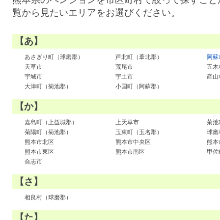
覧から見たいエリアをお選びください。
【あ】
あさぎり町（球磨郡）
芦北町（葦北郡）
阿蘇
天草市
荒尾市
五木
宇城市
宇土市
産山
大津町（菊池郡）
小国町（阿蘇郡）
【か】
嘉島町（上益城郡）
上天草市
菊池
菊陽町（菊池郡）
玉東町（玉名郡）
球磨
熊本市北区
熊本市中央区
熊本
熊本市東区
熊本市南区
甲佐
合志市
【さ】
相良村（球磨郡）
【た】