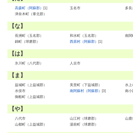
高森町（阿蘇郡）
[1]
玉名市
多良
津奈木町（葦北郡）
【な】
長洲町（玉名郡）
和水町（玉名郡）
南関
錦町（球磨郡）
西原村（阿蘇郡）
[1]
【は】
氷川町（八代郡）
人吉市
【ま】
益城町（上益城郡）
美里町（下益城郡）
水上
水俣市
南阿蘇村（阿蘇郡）
[3]
南小
御船町（上益城郡）
【や】
八代市
山江村（球磨郡）
山鹿
山都町（上益城郡）
湯前町（球磨郡）