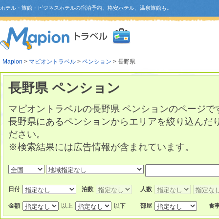
ホテル・旅館・ビジネスホテルの宿泊予約。格安ホテル、温泉旅館も。
Mapion
>
マピオントラベル
>
ペンション
> 長野県
長野県 ペンション
マピオントラベルの長野県 ペンションのページで
長野県にあるペンションからエリアを絞り込んだ
ださい。
※検索結果には広告情報が含まれています。
日付
泊数
人数
金額
以上
以下
部屋
食