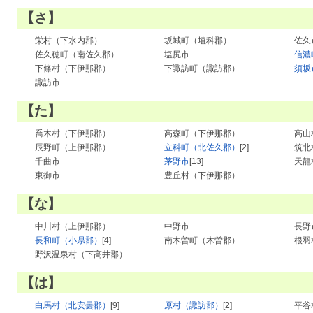
【さ】
栄村（下水内郡）
坂城町（埴科郡）
佐久
佐久穂町（南佐久郡）
塩尻市
信濃
下條村（下伊那郡）
下諏訪町（諏訪郡）
須坂
諏訪市
【た】
喬木村（下伊那郡）
高森町（下伊那郡）
高山
辰野町（上伊那郡）
立科町（北佐久郡）
[2]
筑北
千曲市
茅野市
[13]
天龍
東御市
豊丘村（下伊那郡）
【な】
中川村（上伊那郡）
中野市
長野
長和町（小県郡）
[4]
南木曽町（木曽郡）
根羽
野沢温泉村（下高井郡）
【は】
白馬村（北安曇郡）
[9]
原村（諏訪郡）
[2]
平谷