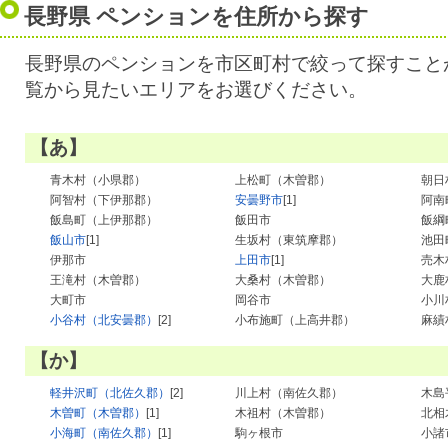
長野県 ペンションを住所から探す
長野県のペンションを市区町村で絞って探すこと
覧から見たいエリアをお選びください。
【あ】
青木村（小県郡）
上松町（木曽郡）
朝日
阿智村（下伊那郡）
安曇野市
[1]
阿南
飯島町（上伊那郡）
飯田市
飯綱
飯山市
[1]
生坂村（東筑摩郡）
池田
伊那市
上田市
[1]
売木
王滝村（木曽郡）
大桑村（木曽郡）
大鹿
大町市
岡谷市
小川
小谷村（北安曇郡）
[2]
小布施町（上高井郡）
麻績
【か】
軽井沢町（北佐久郡）
[2]
川上村（南佐久郡）
木島
木曽町（木曽郡）
[1]
木祖村（木曽郡）
北相
小海町（南佐久郡）
[1]
駒ヶ根市
小諸