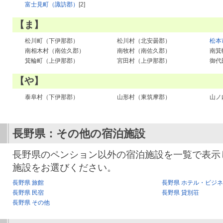
富士見町（諏訪郡）
[2]
【ま】
松川町（下伊那郡）
松川村（北安曇郡）
松本
南相木村（南佐久郡）
南牧村（南佐久郡）
南箕
箕輪町（上伊那郡）
宮田村（上伊那郡）
御代
【や】
泰阜村（下伊那郡）
山形村（東筑摩郡）
山ノ
長野県：その他の宿泊施設
長野県のペンション以外の宿泊施設を一覧で表示
施設をお選びください。
長野県 旅館
長野県 ホテル・ビジ
長野県 民宿
長野県 貸別荘
長野県 その他