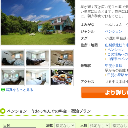
星が輝く夜は広い芝生の庭で
い星空に出会えます。館内に
に。朝夕和食でおもてなし。
よみがな
ぺんしょん 
ジャンル
ペンション
タグ
小淵沢
,
甲信越
,
住所・地図
山梨県北杜市
ペンション 
この場所への
山梨県のペン
最寄駅
甲斐小泉駅
駅からの距離 1
甲斐小泉駅か
アクセス
ＪＲ中央本線
写真をもっと見る
ペンション うおっちんぐの料金・宿泊プラン
日付
泊数
人数