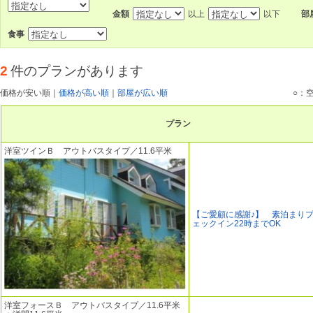
金額
以上
以下
部
食事
2
件のプランがあります
価格が安い順
｜
価格が高い順
｜
部屋が広い順
○：
プラン
洋室ツインＢ アウトバスタイプ／11.6平米
【ご愛顧に感謝♪】 素泊まり
ェックイン22時までOK
洋室フォースＢ アウトバスタイプ／11.6平米