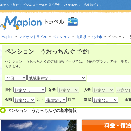
ホテル・旅館・ビジネスホテルの宿泊予約。格安ホテル、温泉旅館も。
Mapion
>
マピオントラベル
>
ペンション
>
山梨県
>
北杜市
> ペンション 
ペンション うおっちんぐ 予約
ペンション うおっちんぐの詳細情報ページでは、予約やプラン、料金、地図
できます。
日付
泊数
人数
金額
以上
以下
部屋
食
ペンション うおっちんぐ
の基本情報