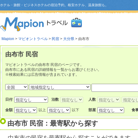
ホテル・旅館・ビジネスホテルの宿泊予約。格安ホテル、温泉旅館も。
Mapion
>
マピオントラベル
>
民宿
>
大分県
> 由布市
由布市 民宿
マピオントラベルの由布市 民宿のページです。
由布市にある民宿の詳細情報を一覧からお選びください。
※検索結果には広告情報が含まれています。
日付
泊数
人数
金額
以上
以下
部屋
食
由布市 民宿：最寄駅から探す
由布市の民宿を最寄駅から探すことができます。