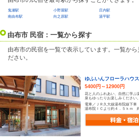
鬼瀬駅
小野屋駅
庄内駅
南由布駅
向之原駅
湯平駅
由布市 民宿：一覧から探す
由布市の民宿を一覧で表示しています。一覧から
ださい。
ゆふいんフローラハウ
5400円～12900円
花と人のふれあい、自然に学ぶ
泉もゆったりお楽しみください
電車／ＪＲ久大線湯布院線下車
湯布院ＩＣより約４．５ｋｍ 