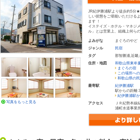
JR紀伊勝浦駅より徒歩約5分
しい状態をご堪能いただける
ます ！ 当民
イステイズ・ホテル・マネジ
ル」とは営業上、組織上何ら
よみがな
まぐろのやど
ジャンル
民宿
タグ
那智勝浦
,
近畿
,
住所・地図
和歌山県東牟
まぐろの宿 
この場所への
和歌山県の民
最寄駅
紀伊勝浦駅
駅からの距離 3
紀伊勝浦駅か
写真をもっと見る
アクセス
ＪＲ紀勢本線
浦町水道事業