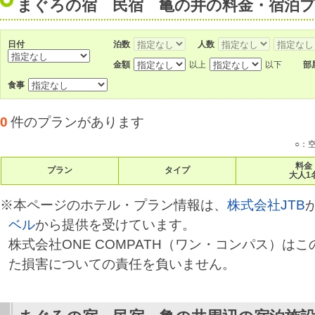
まぐろの宿 民宿 亀の井の料金・宿泊
日付
泊数
人数
金額
以上
以下
部
食事
0
件のプランがあります
○：
料金
プラン
タイプ
大人1
※本ページのホテル・プラン情報は、
株式会社JTB
ベル
から提供を受けています。
株式会社ONE COMPATH（ワン・コンパス）は
た損害についての責任を負いません。