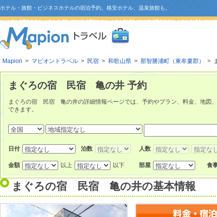
ホテル・旅館・ビジネスホテルの宿泊予約。格安ホテル、温泉旅館も。
Mapion
>
マピオントラベル
>
民宿
>
和歌山県
>
那智勝浦町（東牟婁郡）
> 
まぐろの宿 民宿 亀の井 予約
まぐろの宿 民宿 亀の井の詳細情報ページでは、予約やプラン、料金、地図
できます。
日付
泊数
人数
金額
以上
以下
部屋
食
まぐろの宿 民宿 亀の井
の基本情報