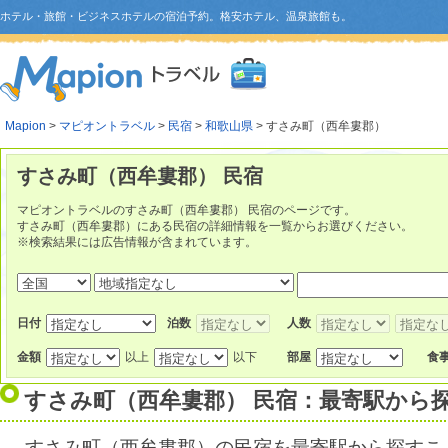
ホテル・旅館・ビジネスホテルの宿泊予約。格安ホテル、温泉旅館も。
Mapion
>
マピオントラベル
>
民宿
>
和歌山県
> すさみ町（西牟婁郡）
すさみ町（西牟婁郡） 民宿
マピオントラベルのすさみ町（西牟婁郡） 民宿のページです。
すさみ町（西牟婁郡）にある民宿の詳細情報を一覧からお選びください。
※検索結果には広告情報が含まれています。
日付
泊数
人数
金額
以上
以下
部屋
食
すさみ町（西牟婁郡） 民宿：最寄駅から
すさみ町（西牟婁郡）の民宿を最寄駅から探すこ