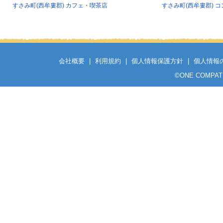
すさみ町(西牟婁郡) カフェ・喫茶店
すさみ町(西牟婁郡) 
会社概要
|
利用規約
|
個人情報保護方針
|
個人情報
©
ONE COMPATH C