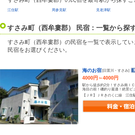
江住駅
周参見駅
見老津駅
すさみ町（西牟婁郡） 民宿：一覧から探
すさみ町（西牟婁郡）の民宿を一覧で表示してい
民宿をお選びください。
海のお宿
[日置川・すさみ]
4000円～4000円
駅から徒歩約2分！すさみ南Ｉ
海目の前！磯釣り最適！絶景ビ
【ＪＲ】ＪＲきのくに線 江住