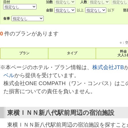
日付
泊数
人数
金額
以上
以下
部
食事
0
件のプランがあります
○：
料金
プラン
タイプ
大人1
※本ページのホテル・プラン情報は、
株式会社JTB
ベル
から提供を受けています。
株式会社ONE COMPATH（ワン・コンパス）は
た損害についての責任を負いません。
東横ＩＮＮ新八代駅前
周辺の宿泊施設
東横ＩＮＮ新八代駅前周辺の宿泊施設を探すこと