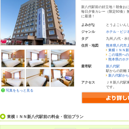
新八代駅前の好立地！朝食お
毎日夕食カレー（限定60食）
に最適！
よみがな
とうよこいん
ジャンル
ホテル・ビジ
タグ
九州
,
八代・水
住所・地図
熊本県八代市
東横ＩＮＮ新
この場所への
熊本県のホテ
最寄駅
新八代駅
駅からの距離 1
新八代駅から
アクセス
ＪＲ新八代駅
です。
写真をもっと見る
東横ＩＮＮ新八代駅前の料金・宿泊プラン