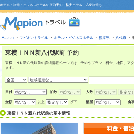
ホテル・旅館・ビジネスホテルの宿泊予約。格安ホテル、温泉旅館も。
Mapion
>
マピオントラベル
>
ホテル・ビジネスホテル
>
熊本県
>
八代市
> 
東横ＩＮＮ新八代駅前 予約
東横ＩＮＮ新八代駅前の詳細情報ページでは、予約やプラン、料金、地図、ア
ます。
日付
泊数
人数
金額
以上
以下
部屋
食
東横ＩＮＮ新八代駅前
の基本情報