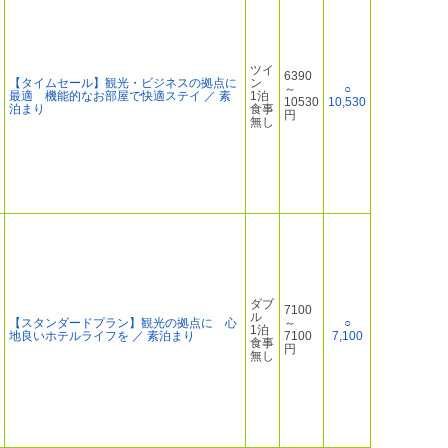
ツイ
6390
【タイムセール】観光・ビジネスの拠点に
ン
～
○
最適 機能的なお部屋で快適ステイ ／ 素
1泊
10530
10,530
泊まり
食事
円
無し
ダブ
7100
ル
【スタンダードプラン】観光の拠点に 心
～
○
1泊
地良いホテルライフを ／ 素泊まり
7100
7,100
食事
円
無し