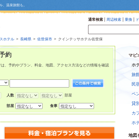
ル、温泉旅館も。
通常検索
周辺検索
乗換
スホテル
>
長崎県
>
佐世保市
> クインテッサホテル佐世保
予約
マピ
ホ
では、予約やプラン、料金、地図、アクセス方法などの情報を確認
旅
民
ペ
人数
部屋
貸
部屋
食事
カ
ホ
地図