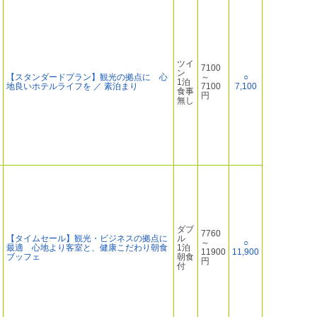
ツイ
7100
ン
【スタンダードプラン】観光の拠点に 心
～
○
1泊
地良いホテルライフを ／ 素泊まり
7100
7,100
食事
円
無し
ダブ
7760
【タイムセール】観光・ビジネスの拠点に
ル
～
○
最適 心地より客室と、健康こだわり朝食
1泊
11900
11,900
ブッフェ
朝食
円
付