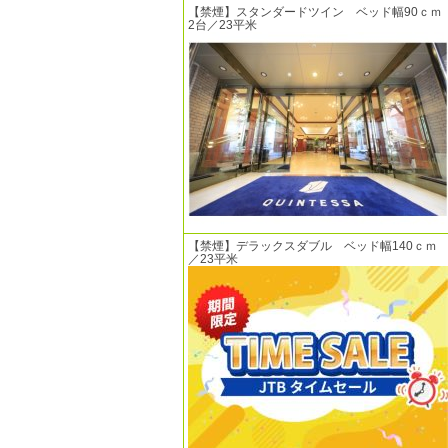
【禁煙】スタンダードツイン ベッド幅90ｃｍ
2台／23平米
【禁煙】デラックスダブル ベッド幅140ｃｍ
／23平米