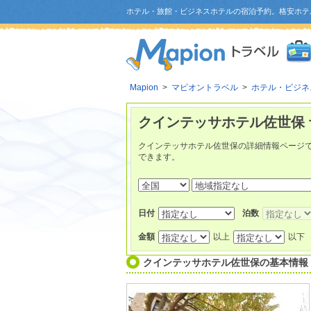
ホテル・旅館・ビジネスホテルの宿泊予約。格安ホテ
Mapion
>
マピオントラベル
>
ホテル・ビジネ
クインテッサホテル佐世保 
クインテッサホテル佐世保の詳細情報ページ
できます。
日付
泊数
金額
以上
以下
クインテッサホテル佐世保
の基本情報