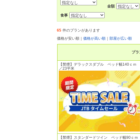
金額
食事
65
件のプランがあります
価格が安い順
｜
価格が高い順
｜
部屋が広い順
プラ
【禁煙】デラックスダブル ベッド幅140ｃｍ
／23平米
【禁煙】スタンダードツイン ベッド幅90ｃｍ