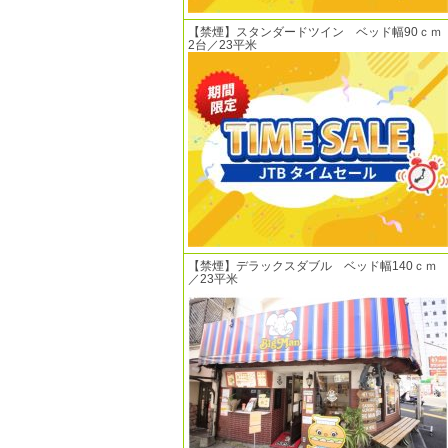
【禁煙】スタンダードツイン ベッド幅90ｃｍ
2台／23平米
【禁煙】デラックスダブル ベッド幅140ｃｍ
／23平米