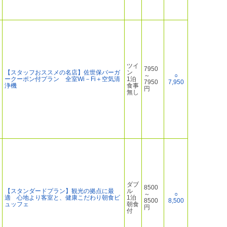
ツイ
7950
【スタッフおススメの名店】佐世保バーガ
ン
～
○
ークーポン付プラン 全室Wi－Fi＋空気清
1泊
7950
7,950
浄機
食事
円
無し
ダブ
8500
【スタンダードプラン】観光の拠点に最
ル
～
○
適 心地より客室と、健康こだわり朝食ビ
1泊
8500
8,500
ュッフェ
朝食
円
付