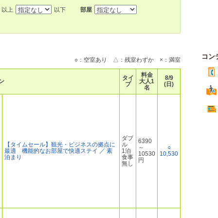
以上
以下
部屋
コン
○：空室あり △：残室わずか ×：満室
料金
タイ
8/9
ン
大人1
プ
(日)
名
ダブ
6390
【タイムセール】観光・ビジネスの拠点に
ル
～
○
最適 機能的なお部屋で快適ステイ ／ 素
1泊
10530
10,530
泊まり
食事
円
無し