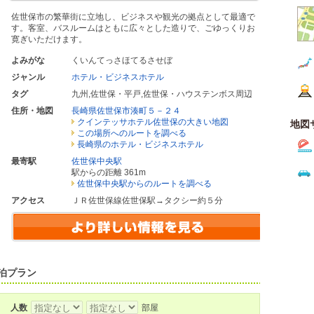
佐世保市の繁華街に立地し、ビジネスや観光の拠点として最適で
す。客室、バスルームはともに広々とした造りで、ごゆっくりお
寛ぎいただけます。
よみがな
くいんてっさほてるさせぼ
ジャンル
ホテル・ビジネスホテル
タグ
九州
,
佐世保・平戸
,
佐世保・ハウステンボス周辺
住所・地図
長崎県佐世保市湊町５－２４
クインテッサホテル佐世保の大きい地図
地図
この場所へのルートを調べる
長崎県のホテル・ビジネスホテル
最寄駅
佐世保中央駅
駅からの距離 361m
佐世保中央駅からのルートを調べる
アクセス
ＪＲ佐世保線佐世保駅→タクシー約５分
泊プラン
人数
部屋