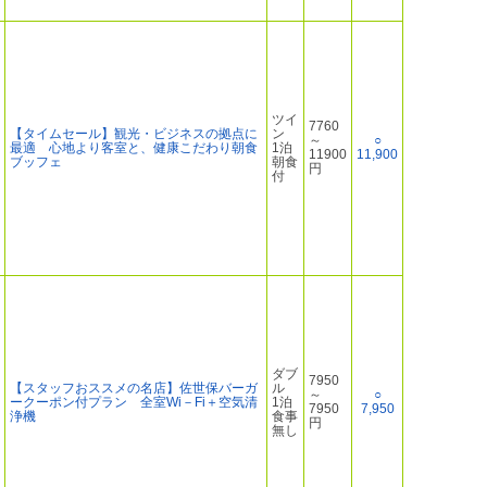
ツイ
7760
【タイムセール】観光・ビジネスの拠点に
ン
～
○
最適 心地より客室と、健康こだわり朝食
1泊
11900
11,900
ブッフェ
朝食
円
付
ダブ
7950
【スタッフおススメの名店】佐世保バーガ
ル
～
○
ークーポン付プラン 全室Wi－Fi＋空気清
1泊
7950
7,950
浄機
食事
円
無し