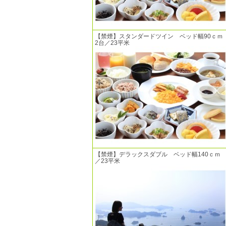
【禁煙】スタンダードツイン ベッド幅90ｃｍ
2台／23平米
【禁煙】デラックスダブル ベッド幅140ｃｍ
／23平米