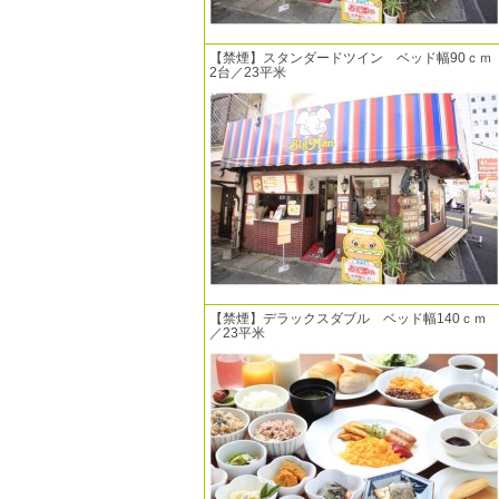
【禁煙】スタンダードツイン ベッド幅90ｃｍ
2台／23平米
【禁煙】デラックスダブル ベッド幅140ｃｍ
／23平米