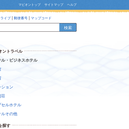
マピオントップ
サイトマップ
ヘルプ
ドライブ
郵便番号
マップコード
検索
オントラベル
テル・ビジネスホテル
館
宿
ンション
別荘
プセルホテル
テルその他
を探す