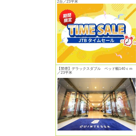
2台／23平米
【禁煙】デラックスダブル ベッド幅140ｃｍ
／23平米