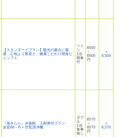
ツイ
8500
【スタンダードプラン】観光の拠点に最
ン
～
○
適 心地より客室と、健康こだわり朝食ビ
1泊
8500
8,500
ュッフェ
朝食
円
付
ダブ
8570
ル
『海きらら』水族館 入館券付プラン
～
○
1泊
全室Wi－Fi＋空気清浄機
8570
8,570
食事
円
無し