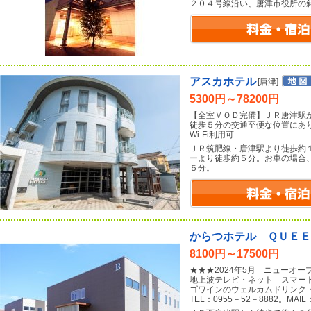
２０４号線沿い、唐津市役所の
アスカホテル
[唐津]
5300円～78200円
【全室ＶＯＤ完備】ＪＲ唐津駅
徒歩５分の交通至便な位置にあ
Wi-Fi利用可
ＪＲ筑肥線・唐津駅より徒歩約
ーより徒歩約５分。お車の場合
５分。
からつホテル ＱＵＥ
8100円～17500円
★★★2024年5月 ニューオ
地上波テレビ・ネット スマー
ゴワインのウェルカムドリンク
TEL：0955－52－8882。MAIL：