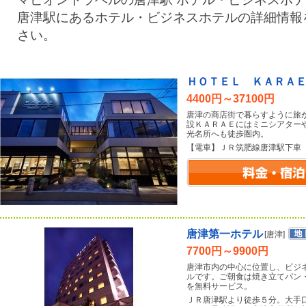
唐津駅にあるホテル・ビジネスホテルの詳細情報
さい。
ＨＯＴＥＬ ＫＡＲＡ
4400円～37100円
唐津の商店街で暮らすように旅
設ＫＡＲＡＥにはミニシアター
光名所へも徒歩圏内。
【電車】ＪＲ筑肥線唐津駅下車
唐津第一ホテル
[唐津]
7700円～9900円
唐津市内の中心に位置し、ビジ
ルです。ご朝食は焼き立てパン
を無料サービス。
ＪＲ唐津駅より徒歩５分。大手