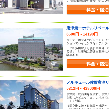
ＪＲ西唐津駅から徒歩で約１０
唐津第一ホテルリベー
6600円～14190円
☆シティホテルのグレードをリ
ションでハイセンスなホテルラ
ＪＲ和多田駅より徒歩約８分。
客様： 駐車場は普通自動車の
駐車不可。
メルキュール佐賀唐津
5312円～438000円
唐津湾・松浦川を見渡す、唐津
お楽しみビュッフェ、大浴場で
－Ｆｉ対応
福岡空港→地下鉄福岡空港駅か