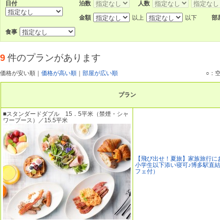
日付
泊数
人数
金額
以上
以下
部
食事
9
件のプランがあります
価格が安い順
｜
価格が高い順
｜
部屋が広い順
○：
プラン
■スタンダードダブル 15．5平米（禁煙・シャ
ワーブース）／15.5平米
【飛び出せ！夏旅】家族旅行に
小学生以下添い寝可♪博多駅直
フェ付）