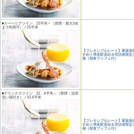
■スーペリアツイン 25平米～（禁煙・最大3名
まで利用可）／25平米
【フレキシブルレート】家族旅
すめ☆博多駅直結＆宿泊者限定
備（朝食ブッフェ付）
■デラックスツイン 32．6平米～（禁煙・浴室
洗い場付き）／32.6平米
【フレキシブルレート】家族旅
すめ☆博多駅直結＆宿泊者限定
備（朝食ブッフェ付）