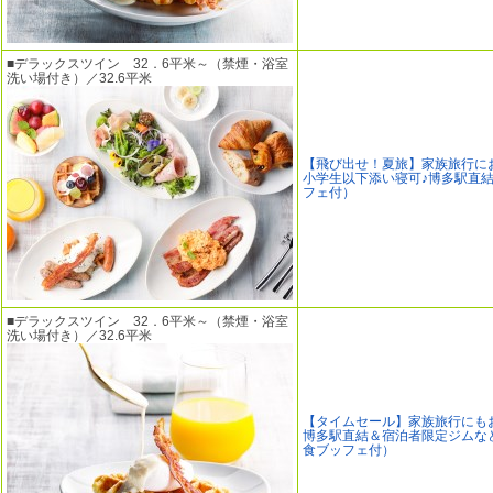
■デラックスツイン 32．6平米～（禁煙・浴室
洗い場付き）／32.6平米
【飛び出せ！夏旅】家族旅行に
小学生以下添い寝可♪博多駅直
フェ付）
■デラックスツイン 32．6平米～（禁煙・浴室
洗い場付き）／32.6平米
【タイムセール】家族旅行にも
博多駅直結＆宿泊者限定ジムな
食ブッフェ付）