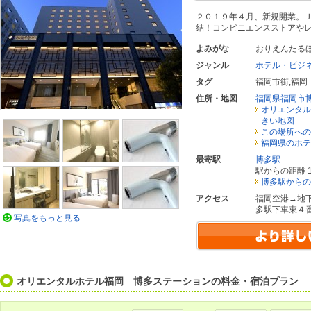
２０１９年４月、新規開業。
結！コンビニエンスストアや
よみがな
おりえんたる
ジャンル
ホテル・ビジ
タグ
福岡市街
,
福岡
住所・地図
福岡県福岡市
オリエンタル
きい地図
この場所への
福岡県のホテ
最寄駅
博多駅
駅からの距離 1
博多駅からの
アクセス
福岡空港→地
多駅下車東４
写真をもっと見る
オリエンタルホテル福岡 博多ステーションの料金・宿泊プラン