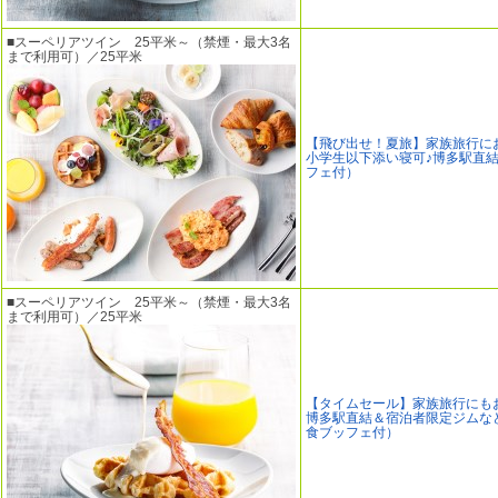
■スーペリアツイン 25平米～（禁煙・最大3名
まで利用可）／25平米
【飛び出せ！夏旅】家族旅行に
小学生以下添い寝可♪博多駅直
フェ付）
■スーペリアツイン 25平米～（禁煙・最大3名
まで利用可）／25平米
【タイムセール】家族旅行にも
博多駅直結＆宿泊者限定ジムな
食ブッフェ付）