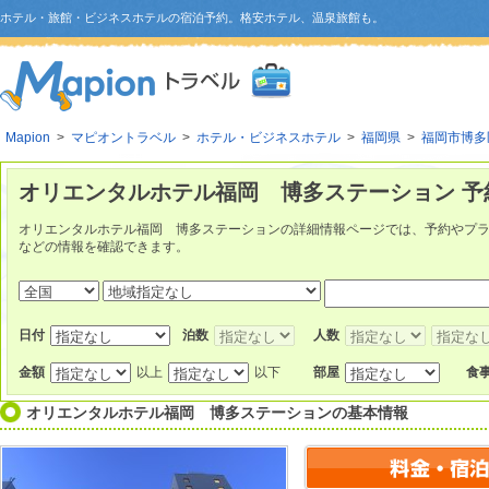
ホテル・旅館・ビジネスホテルの宿泊予約。格安ホテル、温泉旅館も。
Mapion
>
マピオントラベル
>
ホテル・ビジネスホテル
>
福岡県
>
福岡市博多
オリエンタルホテル福岡 博多ステーション 予
オリエンタルホテル福岡 博多ステーションの詳細情報ページでは、予約やプ
などの情報を確認できます。
日付
泊数
人数
金額
以上
以下
部屋
食
オリエンタルホテル福岡 博多ステーション
の基本情報