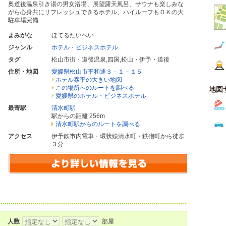
奥道後温泉引き湯の男女浴場、展望露天風呂、サウナも楽しみな
がら心身共にリフレッシュできるホテル、ハイルーフもＯＫの大
駐車場完備
よみがな
ほてるたいへい
ジャンル
ホテル・ビジネスホテル
タグ
松山市街・道後温泉
,
四国
,
松山・伊予・道後
住所・地図
愛媛県松山市平和通３－１－１５
ホテル泰平の大きい地図
この場所へのルートを調べる
地図
愛媛県のホテル・ビジネスホテル
最寄駅
清水町駅
駅からの距離 256m
清水町駅からのルートを調べる
アクセス
伊予鉄市内電車・環状線清水町・鉄砲町から徒歩
３分
人数
部屋