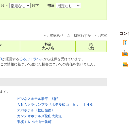
以上
以下
部屋
コン
○：空室あり △：残室わずか ×：満室
料金
8/8
プ
大人1名
(土)
B
が運営する
るるぶトラベル
から提供を受けています。
ス）はこの情報に基づいて生じた損害についての責任を負いません。
ます。
ビジネスホテル泰平 別館
ＡＮＡクラウンプラザホテル松山 ｂｙ ＩＨＧ
アパホテル〈松山城西〉
カンデオホテルズ松山大街道
東横ＩＮＮ松山一番町