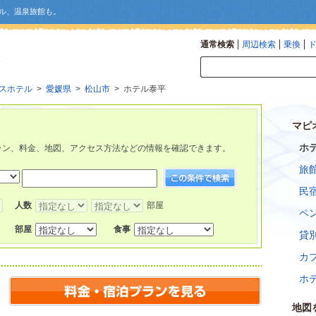
ル、温泉旅館も。
通常検索
周辺検索
乗換
スホテル
>
愛媛県
>
松山市
> ホテル泰平
マピ
ホ
ラン、料金、地図、アクセス方法などの情報を確認できます。
旅
民
人数
部屋
ペ
部屋
食事
貸
カ
ホ
地図