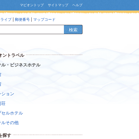
マピオントップ
サイトマップ
ヘルプ
ドライブ
郵便番号
マップコード
検索
オントラベル
テル・ビジネスホテル
館
宿
ンション
別荘
プセルホテル
テルその他
を探す