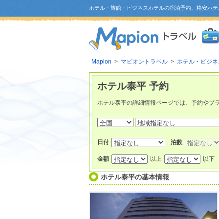
ホテル・旅館・ビジネスホテルの宿泊予約。格安ホテ
Mapion
>
マピオントラベル
>
ホテル・ビジネ
ホテル泰平 予約
ホテル泰平の詳細情報ページでは、予約やプ
日付
泊数
金額
以上
以下
ホテル泰平
の基本情報