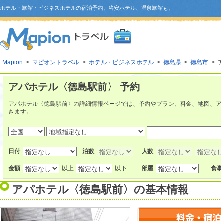
ホテル・旅館・ビジネスホテルの宿泊予約。格安ホテル、温泉旅館も。
Mapion
>
マピオントラベル
>
ホテル・ビジネスホテル
>
徳島県
>
徳島市
> 
アパホテル〈徳島駅前〉 予約
アパホテル〈徳島駅前〉の詳細情報ページでは、予約やプラン、料金、地図、
きます。
日付
泊数
人数
金額
以上
以下
部屋
食
アパホテル〈徳島駅前〉
の基本情報