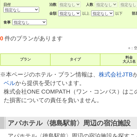
日付
泊数
人数
金額
以上
以下
部
食事
0
件のプランがあります
○：
料金
プラン
タイプ
大人1名
※本ページのホテル・プラン情報は、
株式会社JTB
ベル
から提供を受けています。
株式会社ONE COMPATH（ワン・コンパス）は
た損害についての責任を負いません。
アパホテル〈徳島駅前〉
周辺の宿泊施設
アパホテル〈徳島駅前〉周辺の宿泊施設を探すこ