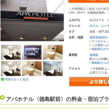
ＪＲ徳島駅より徒歩３分の好立
LAN（Wi-Fi）完備接続無
よみがな
あぱほてる 
ジャンル
ホテル・ビジ
タグ
徳島・鳴門
,
四
住所・地図
徳島県徳島市
アパホテル〈
この場所への
徳島県のホテ
最寄駅
徳島駅
駅からの距離 2
徳島駅からの
アクセス
ＪＲ徳島駅よ
は車で２５分
写真をもっと見る
アパホテル〈徳島駅前〉の料金・宿泊プ