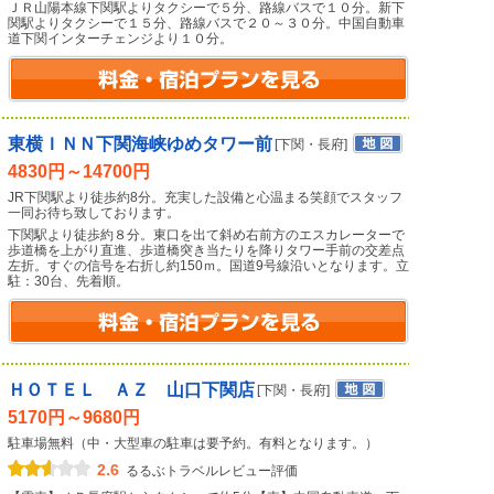
ＪＲ山陽本線下関駅よりタクシーで５分、路線バスで１０分。新下
関駅よりタクシーで１５分、路線バスで２０～３０分。中国自動車
道下関インターチェンジより１０分。
東横ＩＮＮ下関海峡ゆめタワー前
[下関・長府]
4830円～14700円
JR下関駅より徒歩約8分。充実した設備と心温まる笑顔でスタッフ
一同お待ち致しております。
下関駅より徒歩約８分。東口を出て斜め右前方のエスカレーターで
歩道橋を上がり直進、歩道橋突き当たりを降りタワー手前の交差点
左折。すぐの信号を右折し約150ｍ。国道9号線沿いとなります。立
駐：30台、先着順。
ＨＯＴＥＬ ＡＺ 山口下関店
[下関・長府]
5170円～9680円
駐車場無料（中・大型車の駐車は要予約。有料となります。）
2.6
るるぶトラベルレビュー評価