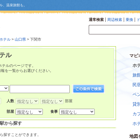
ル、温泉旅館も。
通常検索
周辺検索
乗換
ホテル
>
山口県
> 下関市
テル
マピ
ホ
ホテルのページです。
情報を一覧からお選びください。
旅
民
ペ
人数
部屋
貸
部屋
食事
カ
寄駅から探す
ホ
ら探すことができます。
地図