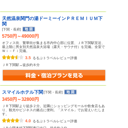
天然温泉関門の湯ドーミーインＰＲＥＭＩＵＭ下
関
[下関・長府]
5750円～49000円
オフィス街、繁華街が集まる市内中心部に位置、ＪＲ下関駅至近、
最上階に男女別天然温泉大浴場（露天・サウナ付）を完備。全室で
Ｗｉ－Ｆｉ完備。
3.5
るるぶトラベルレビュー評価
ＪＲ下関駅→徒歩約８分
スマイルホテル下関
[下関・長府]
3450円～32800円
ＪＲ下関駅より徒歩２分。近隣にショッピングモールや飲食店もあ
り、観光やビジネスの拠点に便利。「スマイル」でお迎えいたしま
す。
4.0
るるぶトラベルレビュー評価