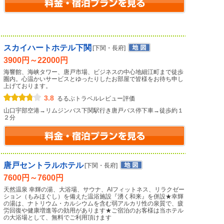
スカイハートホテル下関
[下関・長府]
3900円～22000円
海響館、海峡タワー、唐戸市場、ビジネスの中心地細江町まで徒歩
圏内。心温かいサービスとゆったりしたお部屋で皆様をお待ち申し
上げております。
3.8
るるぶトラベルレビュー評価
山口宇部空港→リムジンバス下関駅行き唐戸バス停下車→徒歩約１
２分
唐戸セントラルホテル
[下関・長府]
7600円～7600円
天然温泉 幸輝の湯、大浴場、サウナ、AIフィットネス、リラクゼー
ション（もみほぐし）を備えた温浴施設『湧く和来』を併設★幸輝
の湯は、ナトリウム・カルシウムを含む弱アルカリ性の泉質で、疲
労回復や健康増進等の効用があります★ご宿泊のお客様は当ホテル
の大浴場として、無料でご利用頂けます