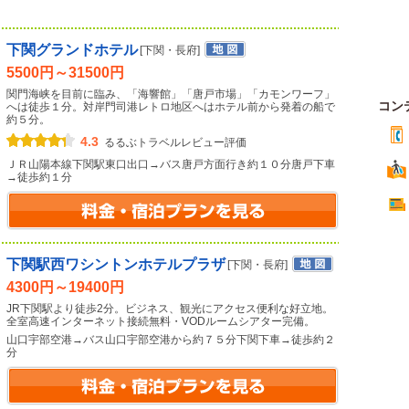
下関グランドホテル
[下関・長府]
5500円～31500円
関門海峡を目前に臨み、「海響館」「唐戸市場」「カモンワーフ」
コン
へは徒歩１分。対岸門司港レトロ地区へはホテル前から発着の船で
約５分。
4.3
るるぶトラベルレビュー評価
ＪＲ山陽本線下関駅東口出口→バス唐戸方面行き約１０分唐戸下車
→徒歩約１分
下関駅西ワシントンホテルプラザ
[下関・長府]
4300円～19400円
JR下関駅より徒歩2分。ビジネス、観光にアクセス便利な好立地。
全室高速インターネット接続無料・VODルームシアター完備。
山口宇部空港→バス山口宇部空港から約７５分下関下車→徒歩約２
分