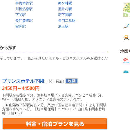
宇賀本郷駅
梅ケ峠駅
川棚温泉駅
黒井村駅
下関駅
新下関駅
長門粟野駅
長門二見駅
安岡駅
湯玉駅
覧から探す
地図
示しています。一覧から見たいホテル・ビジネスホテルをお選びくだ
プリンスホテル下関
[下関・長府]
3450円～44500円
下関駅から徒歩２分。無料駐車場７２台完備。コンビニ徒歩1分。
Wi－Fi6接続可能。アメニティ全完備のホテルです。
ＪＲ山陽線下関駅徒歩２分。又は中国自動車道下関ＩＣより下関駅
方面へ車で１５分。【駐車場住所】〒750-0025 山口県下関市竹崎
町3丁目13-3