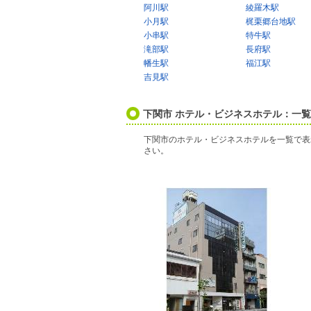
阿川駅
綾羅木駅
小月駅
梶栗郷台地駅
小串駅
特牛駅
滝部駅
長府駅
幡生駅
福江駅
吉見駅
下関市 ホテル・ビジネスホテル：一
下関市のホテル・ビジネスホテルを一覧で表
さい。