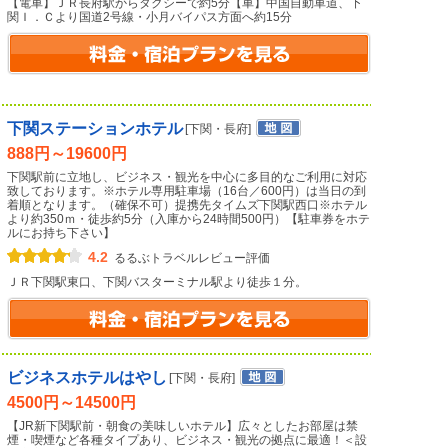
【電車】ＪＲ長府駅からタクシーで約5分【車】中国自動車道、下
関Ｉ．Ｃより国道2号線・小月バイパス方面へ約15分
下関ステーションホテル
[下関・長府]
888円～19600円
下関駅前に立地し、ビジネス・観光を中心に多目的なご利用に対応
致しております。※ホテル専用駐車場（16台／600円）は当日の到
着順となります。（確保不可）提携先タイムズ下関駅西口※ホテル
より約350ｍ・徒歩約5分（入庫から24時間500円）【駐車券をホテ
ルにお持ち下さい】
4.2
るるぶトラベルレビュー評価
ＪＲ下関駅東口、下関バスターミナル駅より徒歩１分。
ビジネスホテルはやし
[下関・長府]
4500円～14500円
【JR新下関駅前・朝食の美味しいホテル】広々としたお部屋は禁
煙・喫煙など各種タイプあり、ビジネス・観光の拠点に最適！＜設