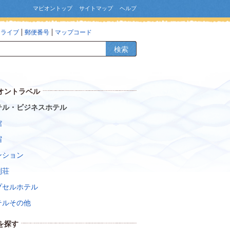
マピオントップ
サイトマップ
ヘルプ
ドライブ
郵便番号
マップコード
検索
オントラベル
テル・ビジネスホテル
館
宿
ンション
別荘
プセルホテル
テルその他
を探す