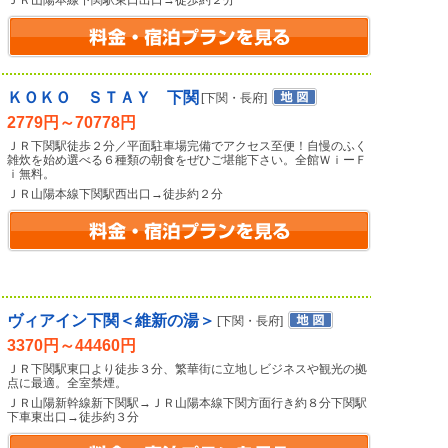
ＪＲ山陽本線下関駅東口出口→徒歩約２分
ＫＯＫＯ ＳＴＡＹ 下関
[下関・長府]
2779円～70778円
ＪＲ下関駅徒歩２分／平面駐車場完備でアクセス至便！自慢のふく
雑炊を始め選べる６種類の朝食をぜひご堪能下さい。全館ＷｉーＦ
ｉ無料。
ＪＲ山陽本線下関駅西出口→徒歩約２分
ヴィアイン下関＜維新の湯＞
[下関・長府]
3370円～44460円
ＪＲ下関駅東口より徒歩３分、繁華街に立地しビジネスや観光の拠
点に最適。全室禁煙。
ＪＲ山陽新幹線新下関駅→ＪＲ山陽本線下関方面行き約８分下関駅
下車東出口→徒歩約３分