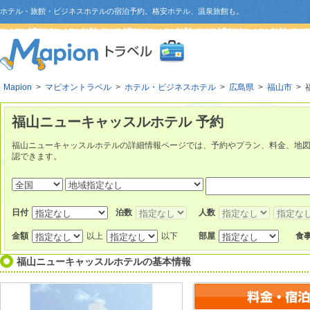
ホテル・旅館・ビジネスホテルの宿泊予約。格安ホテル、温泉旅館も。
Mapion
>
マピオントラベル
>
ホテル・ビジネスホテル
>
広島県
>
福山市
> 
福山ニューキャッスルホテル 予約
福山ニューキャッスルホテルの詳細情報ページでは、予約やプラン、料金、地
認できます。
日付
泊数
人数
金額
以上
以下
部屋
食
福山ニューキャッスルホテル
の基本情報