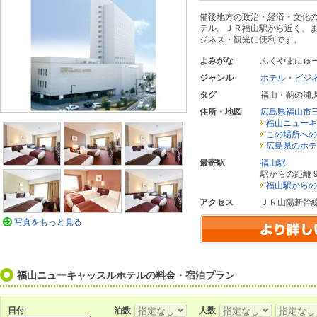
備後地方の政治・経済・文化
テル。ＪＲ福山駅から近く、
ジネス・観光に便利です。
よみがな
ふくやまにゅ
ジャンル
ホテル・ビジ
タグ
福山・鞆の浦
,
住所・地図
広島県福山市
福山ニューキ
この場所への
広島県のホテ
最寄駅
福山駅
駅からの距離 9
福山駅からの
アクセス
ＪＲ山陽新幹
写真をもっと見る
福山ニューキャッスルホテルの料金・宿泊プラン
日付
泊数
人数