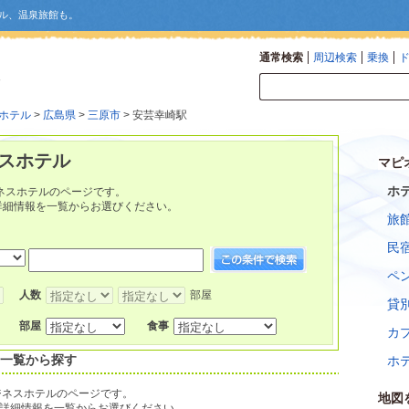
ル、温泉旅館も。
通常検索
周辺検索
乗換
ホテル
>
広島県
>
三原市
> 安芸幸崎駅
ネスホテル
マピ
ホ
ネスホテルのページです。
詳細情報を一覧からお選びください。
旅
民
ペ
人数
部屋
貸
部屋
食事
カ
：一覧から探す
ホ
ジネスホテルのページです。
地図
詳細情報を一覧からお選びください。