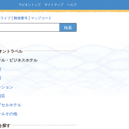
マピオントップ
サイトマップ
ヘルプ
ドライブ
郵便番号
マップコード
検索
オントラベル
テル・ビジネスホテル
館
宿
ンション
別荘
プセルホテル
テルその他
を探す