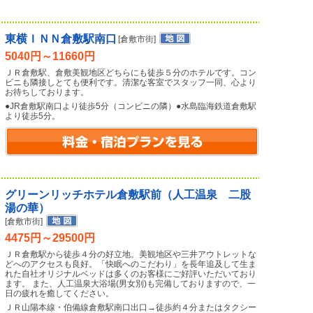
東横ＩＮＮ倉敷駅南口
[倉敷市街]
5040円～11660円
ＪＲ倉敷駅、倉敷美観地区どちらにも徒歩５分のホテルです。コン
ビニも隣接しとても便利です。清潔な客室でスタッフ一同、心より
お待ちしております。
●JR倉敷駅南口より徒歩5分（コンビニの隣）●水島臨海鉄道倉敷駅
より徒歩5分。
グリーンリッチホテル倉敷駅前（人工温泉 二股
湯の華）
[倉敷市街]
4475円～29500円
ＪＲ倉敷駅から徒歩４分の好立地。美観地区や三井アウトレットな
どへのアクセスも良好。「快眠へのこだわり」を長年追及して生ま
れた自社オリジナルベッドは多くのお客様にご好評いただいており
ます。 また、人工温泉大浴場(男女別)も完備しておりますので、一
日の疲れを癒してください。
ＪＲ山陽本線・伯備線倉敷駅南口出口→徒歩約４分またはタクシー