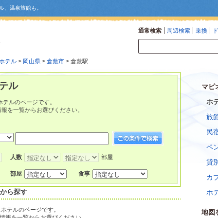
ル、温泉旅館も。
通常検索
周辺検索
乗換
ホテル
>
岡山県
>
倉敷市
> 倉敷駅
テル
マピ
ホ
ホテルのページです。
情報を一覧からお選びください。
旅
民
ペ
人数
部屋
貸
部屋
食事
カ
覧から探す
ホ
スホテルのページです。
地図
情報を一覧からお選びください。