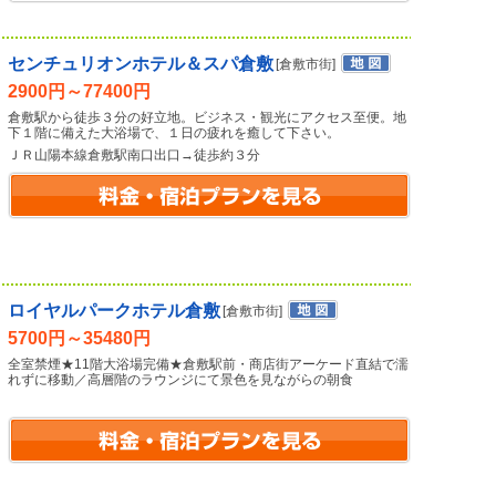
センチュリオンホテル＆スパ倉敷
[倉敷市街]
2900円～77400円
倉敷駅から徒歩３分の好立地。ビジネス・観光にアクセス至便。地
下１階に備えた大浴場で、１日の疲れを癒して下さい。
ＪＲ山陽本線倉敷駅南口出口→徒歩約３分
ロイヤルパークホテル倉敷
[倉敷市街]
5700円～35480円
全室禁煙★11階大浴場完備★倉敷駅前・商店街アーケード直結で濡
れずに移動／高層階のラウンジにて景色を見ながらの朝食