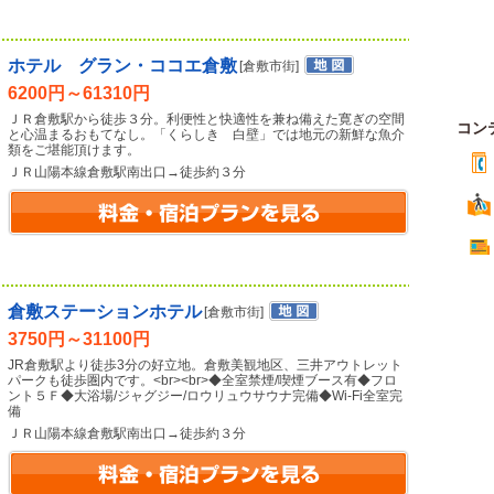
ホテル グラン・ココエ倉敷
[倉敷市街]
6200円～61310円
ＪＲ倉敷駅から徒歩３分。利便性と快適性を兼ね備えた寛ぎの空間
コン
と心温まるおもてなし。「くらしき 白壁」では地元の新鮮な魚介
類をご堪能頂けます。
ＪＲ山陽本線倉敷駅南出口→徒歩約３分
倉敷ステーションホテル
[倉敷市街]
3750円～31100円
JR倉敷駅より徒歩3分の好立地。倉敷美観地区、三井アウトレット
パークも徒歩圏内です。<br><br>◆全室禁煙/喫煙ブース有◆フロ
ント５Ｆ◆大浴場/ジャグジー/ロウリュウサウナ完備◆Wi-Fi全室完
備
ＪＲ山陽本線倉敷駅南出口→徒歩約３分