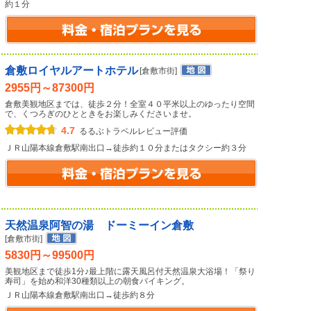
約１分
倉敷ロイヤルアートホテル
[倉敷市街]
2955円～87300円
倉敷美観地区までは、徒歩２分！全室４０平米以上のゆったり空間
で、くつろぎのひとときをお楽しみくださいませ。
4.7
るるぶトラベルレビュー評価
ＪＲ山陽本線倉敷駅南出口→徒歩約１０分またはタクシー約３分
天然温泉阿智の湯 ドーミーイン倉敷
[倉敷市街]
5830円～99500円
美観地区まで徒歩1分♪最上階に露天風呂付天然温泉大浴場！「祭り
寿司」を始め和洋30種類以上の朝食バイキング。
ＪＲ山陽本線倉敷駅南出口→徒歩約８分