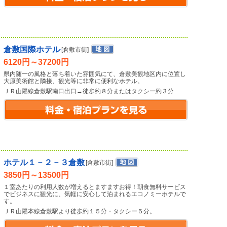
倉敷国際ホテル
[倉敷市街]
6120円～37200円
県内随一の風格と落ち着いた雰囲気にて、倉敷美観地区内に位置し
大原美術館と隣接、観光等に非常に便利なホテル。
ＪＲ山陽線倉敷駅南口出口→徒歩約８分またはタクシー約３分
ホテル１－２－３倉敷
[倉敷市街]
3850円～13500円
１室あたりの利用人数が増えるとますますお得！朝食無料サービス
でビジネスに観光に、気軽に安心して泊まれるエコノミーホテルで
す。
ＪＲ山陽本線倉敷駅より徒歩約１５分・タクシー５分。