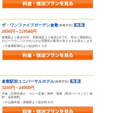
ザ・ワンファイブガーデン倉敷
[倉敷市街]
2856円～119580円
倉敷駅より徒歩10分、美観地区より徒歩2分です。明るく開放的な
ロビーラウンジとやわらかな雰囲気の客室が皆さまをお迎えします
ＪＲ倉敷駅南口より徒歩約１０分
倉敷駅前ユニバーサルホテル
[倉敷市街]
3240円～24000円
夕食（日替定食か、カレー定食）無料・朝食（和洋バイキング）無
料・温泉無料。
ＪＲ山陽本線・倉敷駅より徒歩約８分