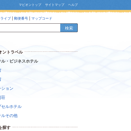
マピオントップ
サイトマップ
ヘルプ
ドライブ
郵便番号
マップコード
検索
オントラベル
テル・ビジネスホテル
館
宿
ンション
別荘
プセルホテル
テルその他
を探す