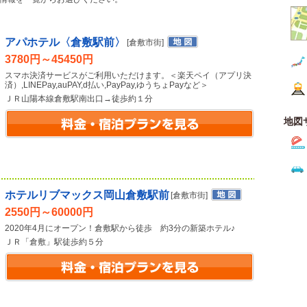
アパホテル〈倉敷駅前〉
[倉敷市街]
3780円～45450円
スマホ決済サービスがご利用いただけます。＜楽天ペイ（アプリ決
済）,LINEPay,auPAY,d払い,PayPay,ゆうちょPayなど＞
ＪＲ山陽本線倉敷駅南出口→徒歩約１分
地図
ホテルリブマックス岡山倉敷駅前
[倉敷市街]
2550円～60000円
2020年4月にオープン！倉敷駅から徒歩 約3分の新築ホテル♪
ＪＲ「倉敷」駅徒歩約５分