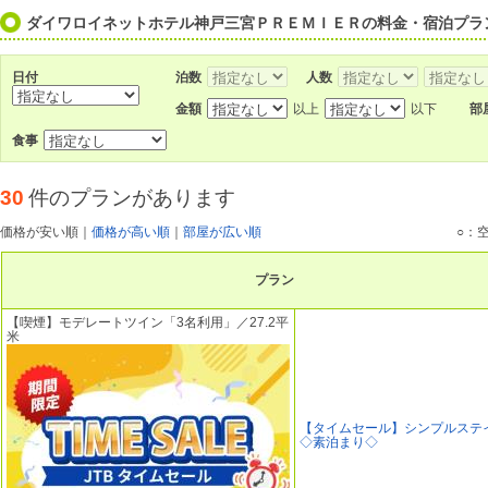
ダイワロイネットホテル神戸三宮ＰＲＥＭＩＥＲの料金・宿泊プラ
日付
泊数
人数
金額
以上
以下
部
食事
30
件のプランがあります
価格が安い順
｜
価格が高い順
｜
部屋が広い順
○：
プラン
【喫煙】モデレートツイン「3名利用」／27.2平
米
【タイムセール】シンプルステ
◇素泊まり◇