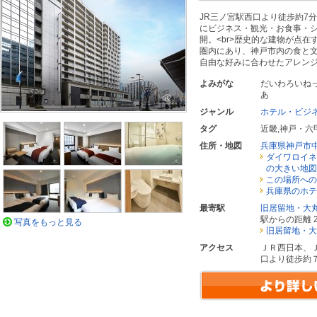
JR三ノ宮駅西口より徒歩約7
にビジネス・観光・お食事・
開。<br>歴史的な建物が点
圏内にあり、神戸市内の食と
自由な好みに合わせたアレン
よみがな
だいわろいね
あ
ジャンル
ホテル・ビジ
タグ
近畿
,
神戸・六
住所・地図
兵庫県神戸市
ダイワロイネ
の大きい地図
この場所への
兵庫県のホテ
最寄駅
旧居留地・大
駅からの距離 2
写真をもっと見る
旧居留地・大
アクセス
ＪＲ西日本、
口より徒歩約