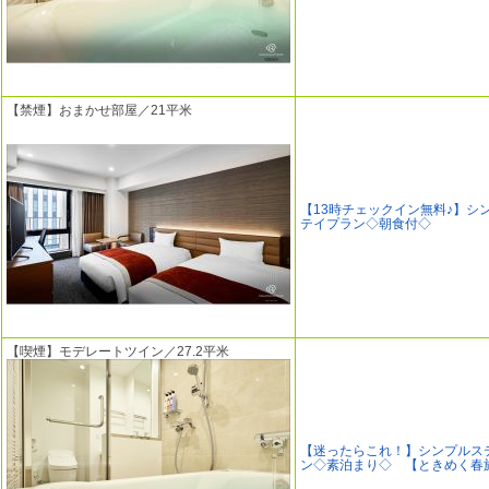
【禁煙】おまかせ部屋／21平米
【13時チェックイン無料♪】シ
テイプラン◇朝食付◇
【喫煙】モデレートツイン／27.2平米
【迷ったらこれ！】シンプルス
ン◇素泊まり◇ 【ときめく春