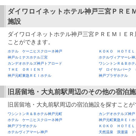
ダイワロイネットホテル神戸三宮ＰＲＥ
施設
ダイワロイネットホテル神戸三宮ＰＲＥＭＩＥＲ
ことができます。
ホテル ケーニヒスクローネ神戸
ＫＯＫＯ ＨＯＴＥＬ
神戸ルミナスホテル三宮
ホテルヴィアマーレ神
カンデオホテルズ神戸トアロード
ワシントンＲ＆Ｂホテ
ＴＨＥ ＯＲＩＥＮＴ
ザ ロイヤルパーク 
神戸元町東急ＲＥＩホテル
神戸プラザホテル
旧居留地・大丸前駅
周辺のその他の宿泊施
旧居留地・大丸前駅周辺の宿泊施設を探すことが
ワシントンＲ＆Ｂホテル神戸元町
カンデオホテルズ神戸
ホテル ケーニヒスクローネ神戸
神戸元町東急ＲＥＩホ
神戸プラザホテル
ＫＯＫＯ ＨＯＴＥＬ
ホテルヴィアマーレ神戸
天然温泉 浪漫湯 ド