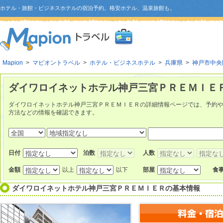
ホテル・旅館・ビジネスホテルの宿泊予約。格安ホテル、温泉旅館も。
Mapion
>
マピオントラベル
>
ホテル・ビジネスホテル
>
兵庫県
>
神戸市中央
ダイワロイネットホテル神戸三宮ＰＲＥＭＩＥＲ
ダイワロイネットホテル神戸三宮ＰＲＥＭＩＥＲの詳細情報ページでは、予約
方法などの情報を確認できます。
日付
泊数
人数
金額
以上
以下
部屋
食
ダイワロイネットホテル神戸三宮ＰＲＥＭＩＥＲ
の基本情報