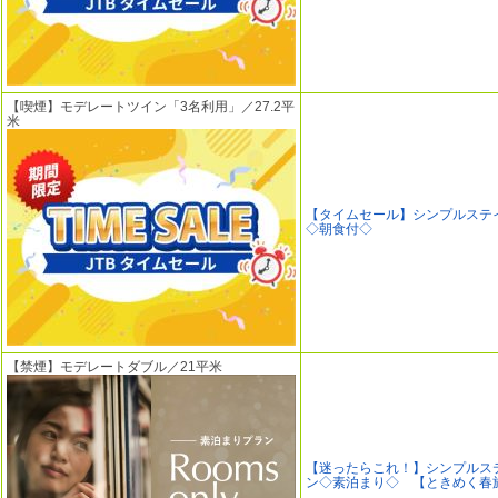
【喫煙】モデレートツイン「3名利用」／27.2平
米
【タイムセール】シンプルステ
◇朝食付◇
【禁煙】モデレートダブル／21平米
【迷ったらこれ！】シンプルス
ン◇素泊まり◇ 【ときめく春