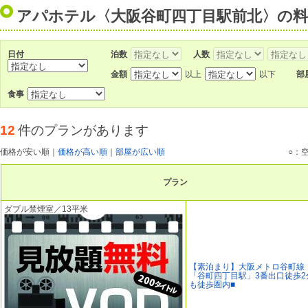
アパホテル〈大阪谷町四丁目駅前北〉の
日付
泊数
人数
金額
以上
以下
部
食事
12
件のプランがあります
価格が安い順
｜
価格が高い順
｜
部屋が広い順
○：
プラン
ダブル禁煙室／13平米
【素泊まり】大阪メトロ谷町線
「谷町四丁目駅」3番出口徒歩2
も徒歩圏内■