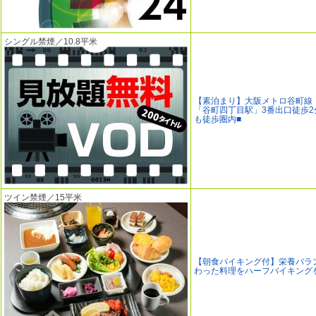
シングル禁煙／10.8平米
【素泊まり】大阪メトロ谷町線
「谷町四丁目駅」3番出口徒歩2
も徒歩圏内■
ツイン禁煙／15平米
【朝食バイキング付】栄養バラ
わった料理をハーフバイキング