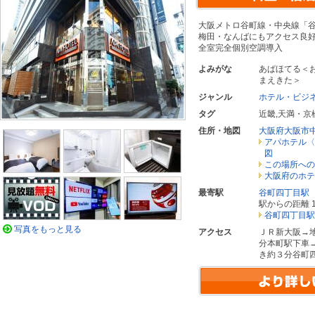
大阪メトロ谷町線・中央線「
梅田・なんばにもアクセス良
全室完全個別空調導入
よみがな
あぱほてる＜
まえきた＞
ジャンル
ホテル・ビジ
タグ
近畿
,
天満・京
住所・地図
大阪府大阪市
アパホテル〈
図
この場所への
大阪府のホテ
最寄駅
谷町四丁目駅
駅からの距離 1
谷町四丁目駅
写真をもっと見る
アクセス
ＪＲ新大阪→
分本町駅下車
き約３分谷町