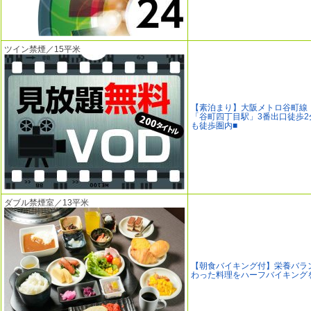
ツイン禁煙／15平米
【素泊まり】大阪メトロ谷町線
「谷町四丁目駅」3番出口徒歩2
も徒歩圏内■
ダブル禁煙室／13平米
【朝食バイキング付】栄養バラ
わった料理をハーフバイキング