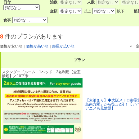
日付
泊数
人数
金額
以上
以下
部
食事
8
件のプランがあります
価格が安い順
｜
価格が高い順
｜
部屋が広い順
○：
プラン
スタンダードルーム 1ベッド 2名利用【全室
禁煙】／10平米
【素泊まり】◆大阪メトロ御堂
島南方駅」から徒歩2分！【ア
アニメも見放題】