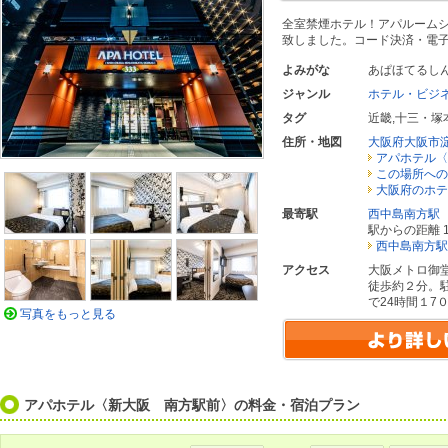
全室禁煙ホテル！アパルームシ
致しました。コード決済・電
よみがな
あぱほてるし
ジャンル
ホテル・ビジ
タグ
近畿
,
十三・塚
住所・地図
大阪府大阪市
アパホテル〈
この場所への
大阪府のホテ
最寄駅
西中島南方駅
駅からの距離 1
西中島南方駅
アクセス
大阪メトロ御
徒歩約２分。
で24時間１7
写真をもっと見る
アパホテル〈新大阪 南方駅前〉の料金・宿泊プラン