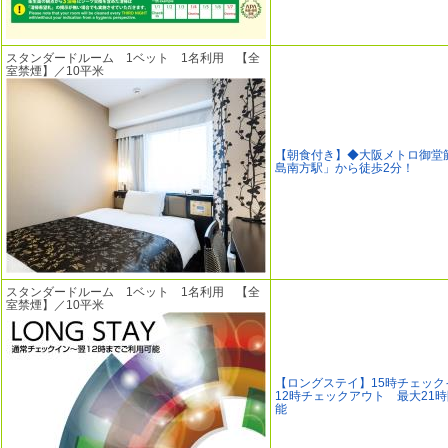
スタンダードルーム 1ベット 1名利用 【全
室禁煙】／10平米
【朝食付き】◆大阪メトロ御堂
島南方駅」から徒歩2分！
スタンダードルーム 1ベット 1名利用 【全
室禁煙】／10平米
【ロングステイ】15時チェック
12時チェックアウト 最大21
能