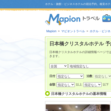
ホテル・旅館・ビジネスホテルの宿泊予約。格安ホテ
Mapion
>
マピオントラベル
>
ホテル・ビジネ
日本橋クリスタルホテル 予
日本橋クリスタルホテルの詳細情報ページで
きます。
日付
泊数
金額
以上
以下
日本橋クリスタルホテル
の基本情報