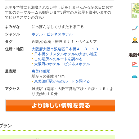
ホテルで誰にも邪魔されない推し活をしませんか☆記念日におす
すめのテーマルームも御座います♪通常のお部屋も御座いますの
でビジネスマンの方も♪
よみがな
にっぽんばしくりすたるほてる
ジャンル
ホテル・ビジネスホテル
タグ
近畿
,
心斎橋・難波
,
ミナミ・ベイエリア
住所・地図
大阪府大阪市浪速区日本橋４－８－１３
日本橋クリスタルホテルの大きい地図
地図
この場所へのルートを調べる
大阪府のホテル・ビジネスホテル
最寄駅
恵美須町駅
駅からの距離 477m
恵美須町駅からのルートを調べる
アクセス
難波駅（南海・大阪市営地下鉄・近鉄・ＪＲ）よ
り徒歩約１０分
プラン