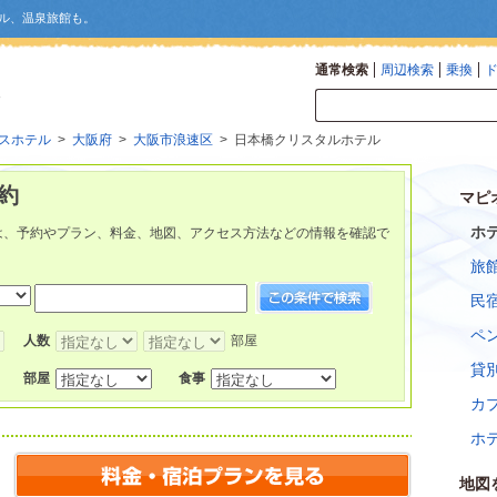
ル、温泉旅館も。
通常検索
周辺検索
乗換
スホテル
>
大阪府
>
大阪市浪速区
> 日本橋クリスタルホテル
約
マピ
ホ
は、予約やプラン、料金、地図、アクセス方法などの情報を確認で
旅
民
ペ
人数
部屋
貸
部屋
食事
カ
ホ
地図