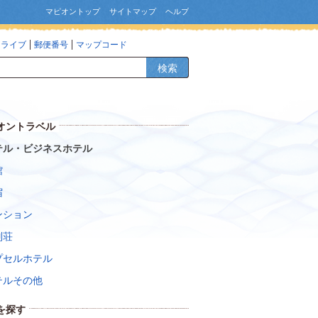
マピオントップ
サイトマップ
ヘルプ
ドライブ
郵便番号
マップコード
検索
オントラベル
テル・ビジネスホテル
館
宿
ンション
別荘
プセルホテル
テルその他
を探す