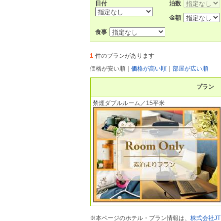
日付
泊数
金額
食事
1
件のプランがあります
価格が安い順
｜
価格が高い順
｜
部屋が広い順
プラン
禁煙ダブルルーム／15平米
※本ページのホテル・プラン情報は、
株式会社JT