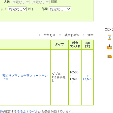
人数
部屋
以上
以下
部屋
コン
○：空室あり △：残室わずか ×：満室
料金
8/8
タイプ
大人1名
(土)
10500
ダブル
素泊りプラン☆全室スマートテレ
～
○
1泊食事無
ビ☆
17500
17,500
し
円
B
が運営する
るるぶトラベル
から提供を受けています。