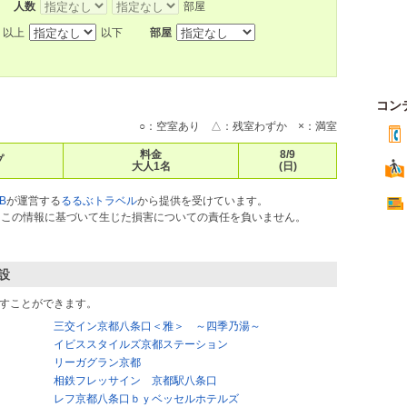
人数
部屋
以上
以下
部屋
コン
○：空室あり △：残室わずか ×：満室
料金
8/9
プ
大人1名
(日)
B
が運営する
るるぶトラベル
から提供を受けています。
ス）はこの情報に基づいて生じた損害についての責任を負いません。
設
すことができます。
三交イン京都八条口＜雅＞ ～四季乃湯～
イビススタイルズ京都ステーション
リーガグラン京都
相鉄フレッサイン 京都駅八条口
レフ京都八条口ｂｙベッセルホテルズ