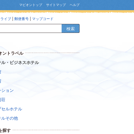
マピオントップ
サイトマップ
ヘルプ
ドライブ
郵便番号
マップコード
検索
オントラベル
テル・ビジネスホテル
館
宿
ンション
別荘
プセルホテル
テルその他
を探す