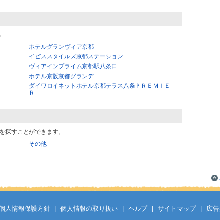
。
ホテルグランヴィア京都
イビススタイルズ京都ステーション
ヴィアインプライム京都駅八条口
ホテル京阪京都グランデ
ダイワロイネットホテル京都テラス八条ＰＲＥＭＩＥ
Ｒ
を探すことができます。
その他
個人情報保護方針
|
個人情報の取り扱い
|
ヘルプ
|
サイトマップ
|
広告