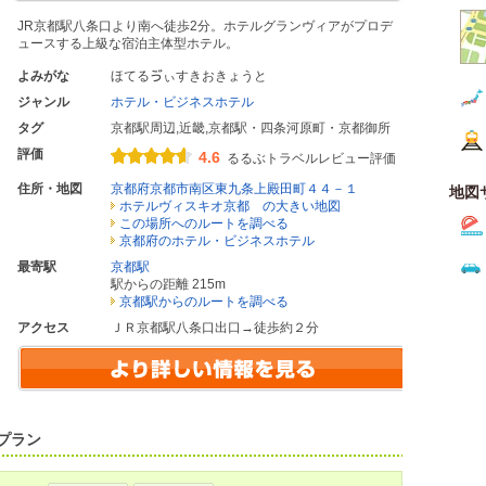
JR京都駅八条口より南へ徒歩2分。ホテルグランヴィアがプロデ
ュースする上級な宿泊主体型ホテル。
よみがな
ほてるゔぃすきおきょうと
ジャンル
ホテル・ビジネスホテル
タグ
京都駅周辺
,
近畿
,
京都駅・四条河原町・京都御所
評価
4.6
るるぶトラベルレビュー評価
住所・地図
京都府京都市南区東九条上殿田町４４－１
地図
ホテルヴィスキオ京都 の大きい地図
この場所へのルートを調べる
京都府のホテル・ビジネスホテル
最寄駅
京都駅
駅からの距離 215m
京都駅からのルートを調べる
アクセス
ＪＲ京都駅八条口出口→徒歩約２分
プラン