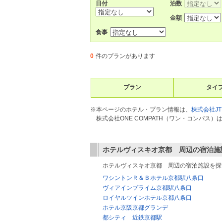
日付
泊数
金額
食事
0
件のプランがあります
プラン
タイ
※本ページのホテル・プラン情報は、
株式会社JT
株式会社ONE COMPATH（ワン・コンパ
ホテルヴィスキオ京都
周辺の宿泊施
ホテルヴィスキオ京都 周辺の宿泊施設を探
ワシントンＲ＆Ｂホテル京都駅八条口
ヴィアインプライム京都駅八条口
ロイヤルツインホテル京都八条口
ホテル京阪京都グランデ
都シティ 近鉄京都駅