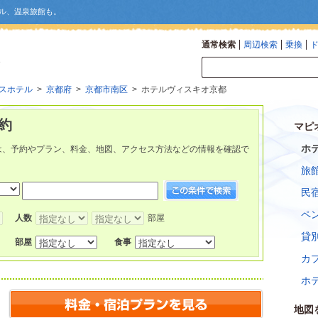
ル、温泉旅館も。
通常検索
周辺検索
乗換
スホテル
>
京都府
>
京都市南区
> ホテルヴィスキオ京都
約
マピ
ホ
は、予約やプラン、料金、地図、アクセス方法などの情報を確認で
旅
民
ペ
人数
部屋
貸
部屋
食事
カ
ホ
地図