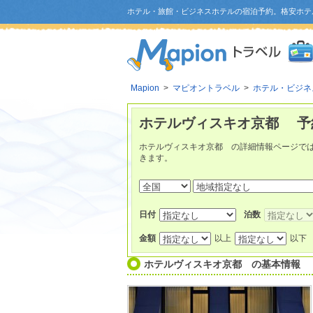
ホテル・旅館・ビジネスホテルの宿泊予約。格安ホテ
Mapion
>
マピオントラベル
>
ホテル・ビジネ
ホテルヴィスキオ京都 予
ホテルヴィスキオ京都 の詳細情報ページで
きます。
日付
泊数
金額
以上
以下
ホテルヴィスキオ京都
の基本情報