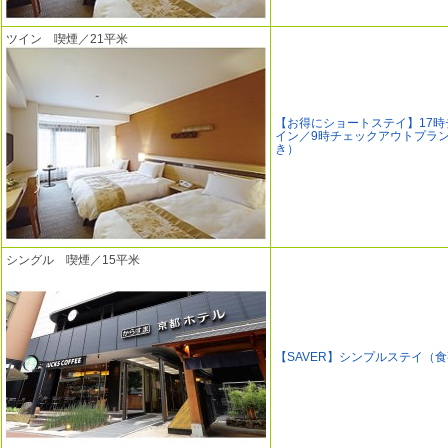
ツイン 喫煙／21平米
【お得にショートステイ】17時
イン／9時チェックアウトプラ
き）
シングル 喫煙／15平米
【SAVER】シンプルステイ（