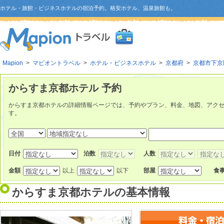
ホテル・旅館・ビジネスホテルの宿泊予約。格安ホテル、温泉旅館も。
Mapion
>
マピオントラベル
>
ホテル・ビジネスホテル
>
京都府
>
京都市下京
からすま京都ホテル 予約
からすま京都ホテルの詳細情報ページでは、予約やプラン、料金、地図、アク
す。
日付
泊数
人数
金額
以上
以下
部屋
食
からすま京都ホテル
の基本情報