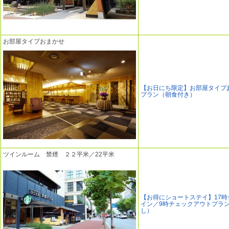
お部屋タイプおまかせ
【お日にち限定】お部屋タイプ
プラン（朝食付き）
ツインルーム 禁煙 ２２平米／22平米
【お得にショートステイ】17時
イン／9時チェックアウトプラ
し）