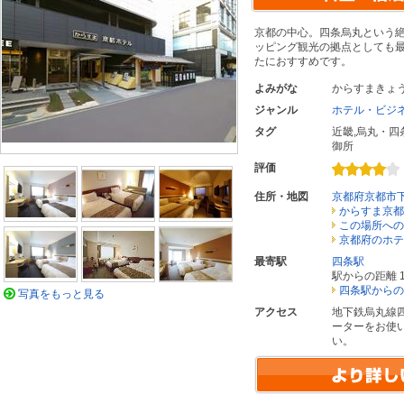
京都の中心。四条烏丸という
ッピング観光の拠点としても
たにおすすめです。
よみがな
からすまきょ
ジャンル
ホテル・ビジ
タグ
近畿
,
烏丸・四
御所
評価
住所・地図
京都府京都市
からすま京都
この場所への
京都府のホテ
最寄駅
四条駅
駅からの距離 1
四条駅からの
写真をもっと見る
アクセス
地下鉄烏丸線
ーターをお使
い。