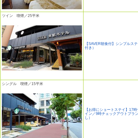
ツイン 喫煙／25平米
【SAVER朝食付】シンプルス
付き）
シングル 喫煙／15平米
【お得にショートステイ】17時
イン／9時チェックアウトプラ
し）