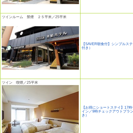
ツインルーム 禁煙 ２５平米／25平米
【SAVER朝食付】シンプルス
付き）
ツイン 喫煙／25平米
【お得にショートステイ】17時
イン／9時チェックアウトプラ
き）