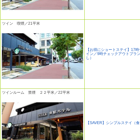
ツイン 喫煙／21平米
【お得にショートステイ】17時
イン／9時チェックアウトプラ
し）
ツインルーム 禁煙 ２２平米／22平米
【SAVER】シンプルステイ（