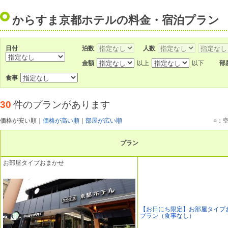
からすま京都ホテルの料金・宿泊プラン
日付
泊数
人数
金額
以上
以下
部
食事
30
件のプランがあります
価格が安い順
｜
価格が高い順
｜
部屋が広い順
○：
プラン
お部屋タイプおまかせ
【お日にち限定】お部屋タイプ
プラン（食事なし）