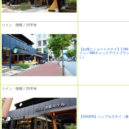
ツイン 喫煙／25平米
【お得にショートステイ】17時
イン／9時チェックアウトプラ
し）
ツイン 喫煙／25平米
【SAVER】シンプルステイ（