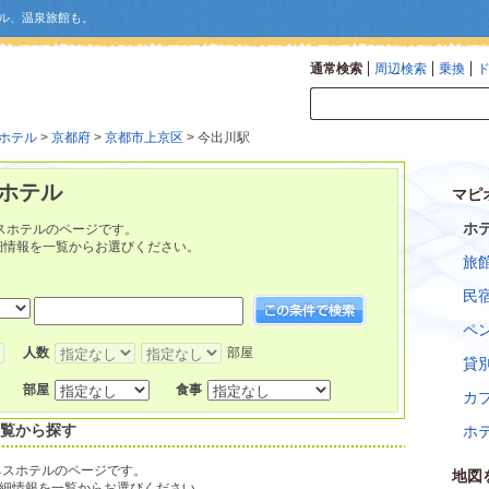
ル、温泉旅館も。
通常検索
周辺検索
乗換
ホテル
>
京都府
>
京都市上京区
> 今出川駅
ホテル
マピ
ホ
スホテルのページです。
細情報を一覧からお選びください。
旅
民
ペ
人数
部屋
貸
部屋
食事
カ
一覧から探す
ホ
ネスホテルのページです。
地図
細情報を一覧からお選びください。