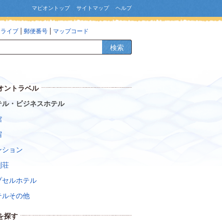
マピオントップ
サイトマップ
ヘルプ
ドライブ
郵便番号
マップコード
検索
オントラベル
テル・ビジネスホテル
館
宿
ンション
別荘
プセルホテル
テルその他
を探す