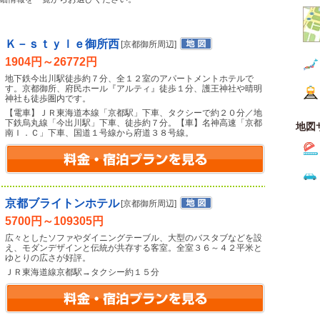
Ｋ－ｓｔｙｌｅ御所西
[京都御所周辺]
1904円～26772円
地下鉄今出川駅徒歩約７分、全１２室のアパートメントホテルで
す。京都御所、府民ホール『アルティ』徒歩１分、護王神社や晴明
神社も徒歩圏内です。
【電車】ＪＲ東海道本線「京都駅」下車、タクシーで約２０分／地
下鉄烏丸線「今出川駅」下車、徒歩約７分。【車】名神高速「京都
地図
南Ｉ．Ｃ」下車、国道１号線から府道３８号線。
京都ブライトンホテル
[京都御所周辺]
5700円～109305円
広々としたソファやダイニングテーブル、大型のバスタブなどを設
え、モダンデザインと伝統が共存する客室。全室３６～４２平米と
ゆとりの広さが好評。
ＪＲ東海道線京都駅→タクシー約１５分