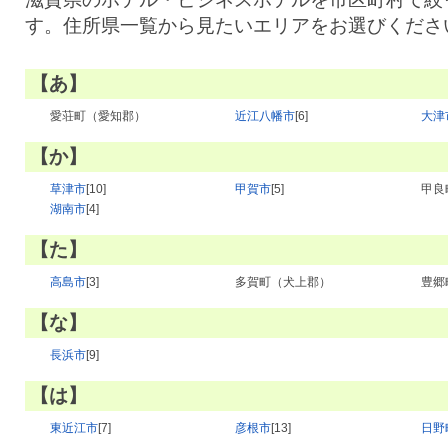
す。住所県一覧から見たいエリアをお選びくださ
【あ】
愛荘町（愛知郡）
近江八幡市
[6]
大津
【か】
草津市
[10]
甲賀市
[5]
甲良
湖南市
[4]
【た】
高島市
[3]
多賀町（犬上郡）
豊郷
【な】
長浜市
[9]
【は】
東近江市
[7]
彦根市
[13]
日野