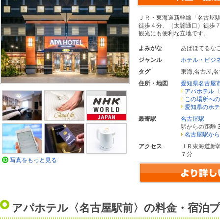
ＪＲ・東海道新幹線「名古屋
徒歩４分、（太閤通口）徒歩
観光にも便利な立地です。
よみがな
あぱほてるな
ジャンル
ホテル・ビジ
タグ
東海
,
名古屋
,
名
住所・地図
愛知県名古屋
アパホテル〈
この場所への
愛知県のホテ
最寄駅
名古屋駅
駅からの距離 3
名古屋駅から
アクセス
ＪＲ東海道新
７分
写真をもっと見る
アパホテル〈名古屋駅前〉の料金・宿泊