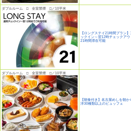
ダブルルーム □ 全室禁煙 □／10平米
【ロングステイ21時間プラン】
ックイン～翌12時チェックアウ
21時間滞在可能
ダブルルーム □ 全室禁煙 □／10平米
【朝食付き】名古屋めしを朝か
洋30種類以上のビュッフェ