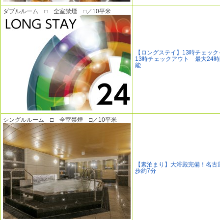
ダブルルーム □ 全室禁煙 □／10平米
【ロングステイ】13時チェック
13時チェックアウト 最大24
能
シングルルーム □ 全室禁煙 □／10平米
【素泊まり】大浴殿完備！名古
歩約7分