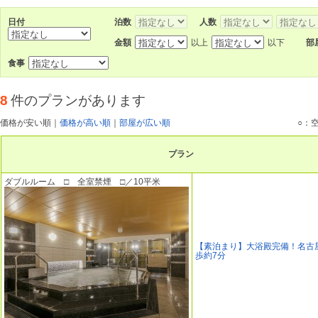
日付
泊数
人数
金額
以上
以下
部
食事
8
件のプランがあります
価格が安い順
｜
価格が高い順
｜
部屋が広い順
○：
プラン
ダブルルーム □ 全室禁煙 □／10平米
【素泊まり】大浴殿完備！名古
歩約7分