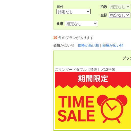
日付
泊数
金額
食事
10
件のプランがあります
価格が安い順
｜
価格が高い順
｜
部屋が広い順
プラ
スタンダードダブル【禁煙】／12平米