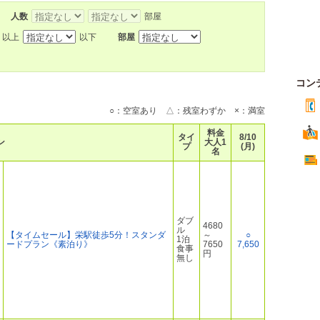
人数
部屋
以上
以下
部屋
コン
○：空室あり △：残室わずか ×：満室
料金
タイ
8/10
ン
大人1
プ
(月)
名
ダブ
4680
ル
【タイムセール】栄駅徒歩5分！スタンダ
～
○
1泊
ードプラン《素泊り》
7650
7,650
食事
円
無し