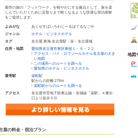
都市の旅の「フットワーク」を軽やかにする拠点として、旅を楽
しんでいただくために足取りまで軽くなるような快適な宿泊体験
をご提供します。
よみがな
あくせすばいろわじーるほてるなごや
ジャンル
ホテル・ビジネスホテル
タグ
名古屋
,
東海
,
名古屋駅・栄・名古屋城
住所・地図
愛知県名古屋市東区東桜１－９－２２
アクセス・バイ・ロワジールホテル名古屋の大き
地図
い地図
この場所へのルートを調べる
愛知県のホテル・ビジネスホテル
最寄駅
栄町駅
駅からの距離 276m
栄町駅からのルートを調べる
アクセス
名古屋市営地下鉄東山線・名城線「栄駅」４番出
口より徒歩５分
古屋の料金・宿泊プラン