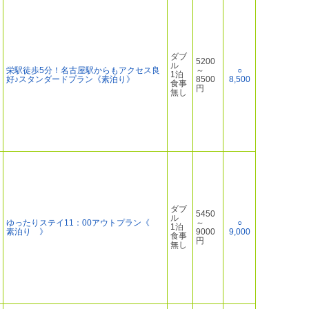
ダブ
5200
ル
栄駅徒歩5分！名古屋駅からもアクセス良
～
○
1泊
好♪スタンダードプラン《素泊り》
8500
8,500
食事
円
無し
ダブ
5450
ル
ゆったりステイ11：00アウトプラン《
～
○
1泊
素泊り 》
9000
9,000
食事
円
無し