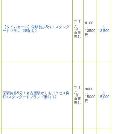
ツイ
8100
ン
【タイムセール】栄駅徒歩5分！スタンダ
～
△
1泊
ードプラン《素泊り》
13500
13,500
食事
円
無し
ツイ
9000
ン
栄駅徒歩5分！名古屋駅からもアクセス良
～
△
1泊
好♪スタンダードプラン《素泊り》
15000
15,000
食事
円
無し