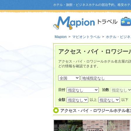
ホテル・旅館・ビジネスホテルの宿泊予約。格安ホテ
Mapion
>
マピオントラベル
>
ホテル・ビジネ
アクセス・バイ・ロワジー
アクセス・バイ・ロワジールホテル名古屋の
どの情報を確認できます。
日付
泊数
金額
以上
以下
アクセス・バイ・ロワジールホテル名