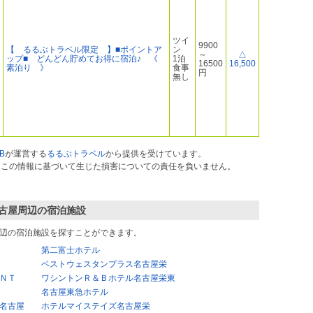
ツイ
9900
【 るるぶトラベル限定 】■ポイントア
ン
～
△
ップ■ どんどん貯めてお得に宿泊♪ 《
1泊
16500
16,500
素泊り 》
食事
円
無し
B
が運営する
るるぶトラベル
から提供を受けています。
ス）はこの情報に基づいて生じた損害についての責任を負いません。
古屋
周辺の宿泊施設
辺の宿泊施設を探すことができます。
第二富士ホテル
ベストウェスタンプラス名古屋栄
ＮＴ
ワシントンＲ＆Ｂホテル名古屋栄東
名古屋東急ホテル
名古屋
ホテルマイステイズ名古屋栄