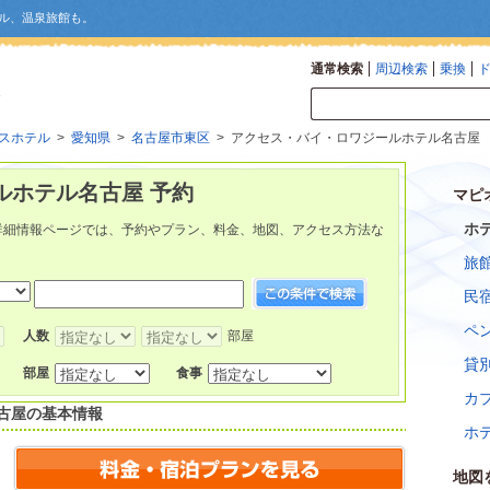
ル、温泉旅館も。
通常検索
周辺検索
乗換
スホテル
>
愛知県
>
名古屋市東区
> アクセス・バイ・ロワジールホテル名古屋
ルホテル名古屋 予約
マピ
ホ
詳細情報ページでは、予約やプラン、料金、地図、アクセス方法な
旅
民
ペ
人数
部屋
貸
部屋
食事
カ
古屋
の基本情報
ホ
地図