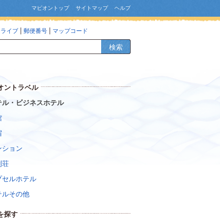
マピオントップ
サイトマップ
ヘルプ
ドライブ
郵便番号
マップコード
検索
オントラベル
テル・ビジネスホテル
館
宿
ンション
別荘
プセルホテル
テルその他
を探す