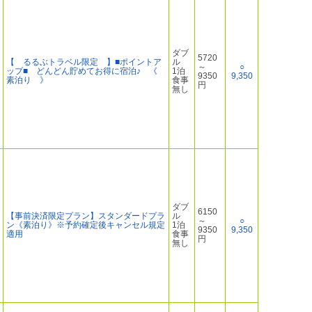
ダブ
5720
【 るるぶトラベル限定 】■ポイントア
ル
～
○
ップ■ どんどん貯めてお得に宿泊♪ 《
1泊
9350
9,350
素泊り 》
食事
円
無し
ダブ
6150
【事前決済限定プラン】スタンダードプラ
ル
～
○
ン《素泊り》※予約確定後キャンセル規定
1泊
9350
9,350
適用
食事
円
無し