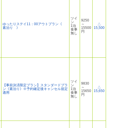
ツイ
9250
ン
ゆったりステイ11：00アウトプラン《
～
△
1泊
素泊り 》
15500
15,500
食事
円
無し
ツイ
9830
【事前決済限定プラン】スタンダードプラ
ン
～
△
ン《素泊り》※予約確定後キャンセル規定
1泊
15650
15,650
適用
食事
円
無し