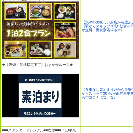
【焼津の美味しいお店から選ぶ
《駅からスキップ30秒♪朝食＆
が無料！男女別浴場も☆》
★【喫煙・禁煙指定不可】おまかせルーム★
【食事なし素泊まりだから激安
からスキップ30秒♪平面駐車場
も◎コロナに負けない
■■■スタンダードシングル■■喫煙■■■／13平米