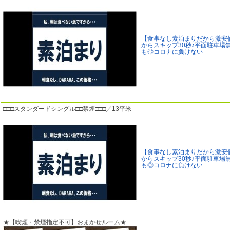
【食事なし素泊まりだから激安
からスキップ30秒♪平面駐車場
も◎コロナに負けない
□□□スタンダードシングル□□禁煙□□□／13平米
【食事なし素泊まりだから激安
からスキップ30秒♪平面駐車場
も◎コロナに負けない
★【喫煙・禁煙指定不可】おまかせルーム★