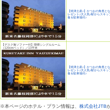
【焼津土産♪】かつおの角煮と
レゼント♪大人気♪駅からスキッ
食＆駐車場付♪
【デスク無ソファー付】喫煙シングルルーム
（120cmベッド）／13平米
【焼津土産♪】かつおの角煮と
レゼント♪大人気♪駅からスキッ
食＆駐車場付♪
※本ページのホテル・プラン情報は、
株式会社JTB