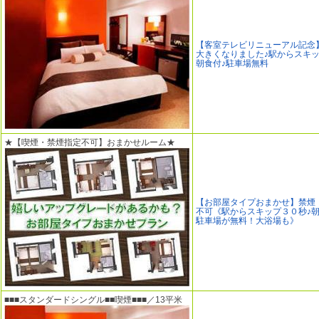
【客室テレビリニューアル記念
大きくなりました♪駅からスキッ
朝食付♪駐車場無料
★【喫煙・禁煙指定不可】おまかせルーム★
【お部屋タイプおまかせ】禁煙
不可《駅からスキップ３０秒♪
駐車場が無料！大浴場も》
■■■スタンダードシングル■■喫煙■■■／13平米