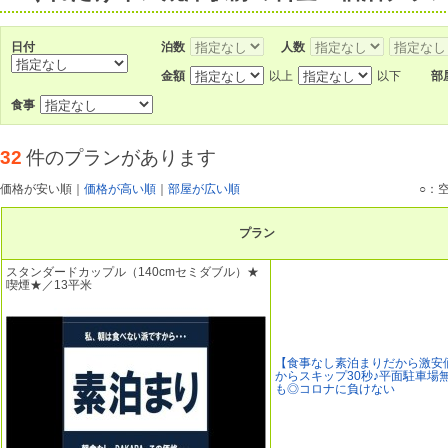
日付
泊数
人数
金額
以上
以下
部
食事
32
件のプランがあります
価格が安い順
｜
価格が高い順
｜
部屋が広い順
○：
プラン
スタンダードカップル（140cmセミダブル）★
喫煙★／13平米
【食事なし素泊まりだから激安
からスキップ30秒♪平面駐車場
も◎コロナに負けない