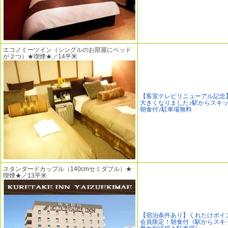
エコノミーツイン（シングルのお部屋にベッド
が２つ）★喫煙★／14平米
【客室テレビリニューアル記念
大きくなりました♪駅からスキッ
朝食付♪駐車場無料
スタンダードカップル（140cmセミダブル）★
喫煙★／13平米
【宿泊条件あり】くれたけポイ
会員限定！朝食付《駅からスキッ