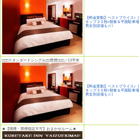
【料金変動】ベストプライス♪
キップ３０秒♪朝食＆平面駐車
男女別浴場も☆》
□□□スタンダードシングル□□禁煙□□□／13平米
【料金変動】ベストプライス♪
キップ３０秒♪朝食＆平面駐車
男女別浴場も☆》
★【喫煙・禁煙指定不可】おまかせルーム★