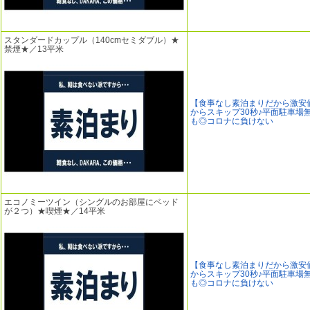
スタンダードカップル（140cmセミダブル）★
禁煙★／13平米
【食事なし素泊まりだから激安
からスキップ30秒♪平面駐車場
も◎コロナに負けない
エコノミーツイン（シングルのお部屋にベッド
が２つ）★喫煙★／14平米
【食事なし素泊まりだから激安
からスキップ30秒♪平面駐車場
も◎コロナに負けない