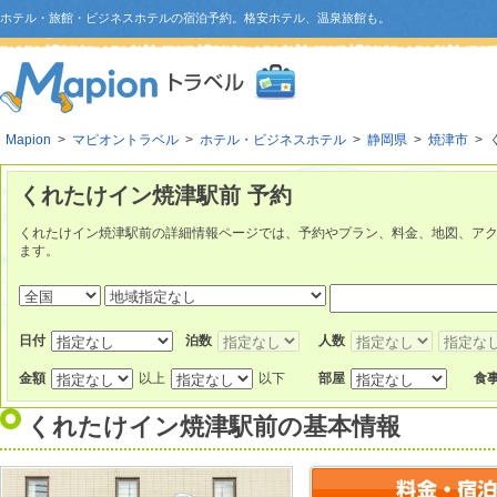
ホテル・旅館・ビジネスホテルの宿泊予約。格安ホテル、温泉旅館も。
Mapion
>
マピオントラベル
>
ホテル・ビジネスホテル
>
静岡県
>
焼津市
> 
くれたけイン焼津駅前 予約
くれたけイン焼津駅前の詳細情報ページでは、予約やプラン、料金、地図、ア
ます。
日付
泊数
人数
金額
以上
以下
部屋
食
くれたけイン焼津駅前
の基本情報