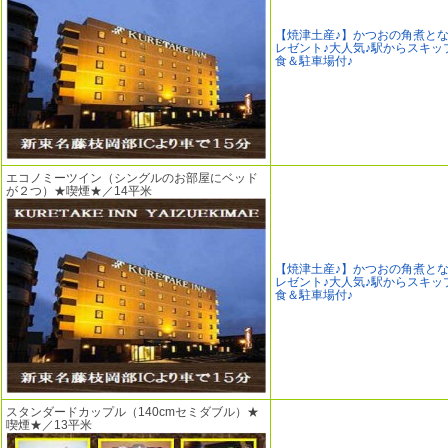
【焼津土産♪】かつおの角煮と
レゼント♪大人気♪駅からスキッ
食＆駐車場付♪
エコノミーツイン（シングルのお部屋にベッド
が２つ）★喫煙★／14平米
【焼津土産♪】かつおの角煮と
レゼント♪大人気♪駅からスキッ
食＆駐車場付♪
スタンダードカップル（140cmセミダブル）★
喫煙★／13平米