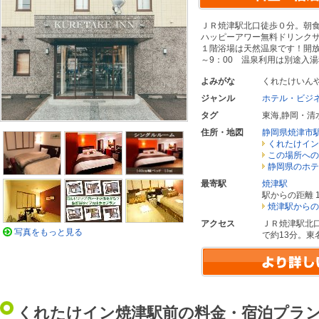
ＪＲ焼津駅北口徒歩０分。朝食無
ハッピーアワー無料ドリンクサ
１階浴場は天然温泉です！開放時間
～9：00 温泉利用は別途入
よみがな
くれたけいん
ジャンル
ホテル・ビジ
タグ
東海
,
静岡・清
住所・地図
静岡県焼津市
くれたけイン
この場所への
静岡県のホテ
最寄駅
焼津駅
駅からの距離 1
焼津駅からの
アクセス
ＪＲ焼津駅北
写真をもっと見る
で約13分。
くれたけイン焼津駅前の料金・宿泊プラ