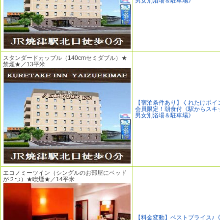
男女別浴場＆駐車場》
スタンダードカップル（140cmセミダブル）★
禁煙★／13平米
【宿泊条件あり】くれたけポイ
会員限定！朝食付《駅からスキッ
男女別浴場＆駐車場》
エコノミーツイン（シングルのお部屋にベッド
が２つ）★喫煙★／14平米
【料金変動】ベストプライス♪