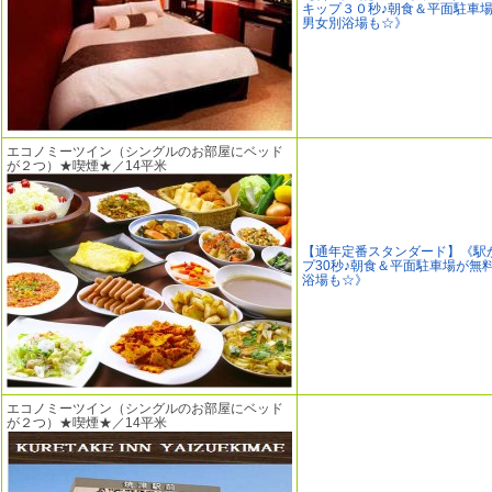
キップ３０秒♪朝食＆平面駐車
男女別浴場も☆》
エコノミーツイン（シングルのお部屋にベッド
が２つ）★喫煙★／14平米
【通年定番スタンダード】《駅
プ30秒♪朝食＆平面駐車場が無
浴場も☆》
エコノミーツイン（シングルのお部屋にベッド
が２つ）★喫煙★／14平米