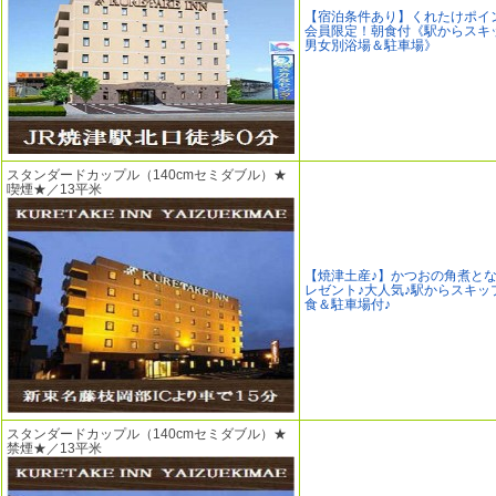
【宿泊条件あり】くれたけポイ
会員限定！朝食付《駅からスキッ
男女別浴場＆駐車場》
スタンダードカップル（140cmセミダブル）★
喫煙★／13平米
【焼津土産♪】かつおの角煮と
レゼント♪大人気♪駅からスキッ
食＆駐車場付♪
スタンダードカップル（140cmセミダブル）★
禁煙★／13平米