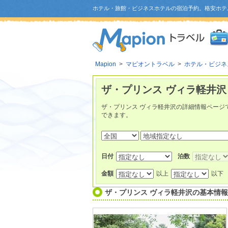
ホテル・旅館・ビジネスホテルの宿泊予約。格安ホテ
Mapion
>
マピオントラベル
>
ホテル・ビジネ
ザ・プリンス ヴィラ軽井沢
ザ・プリンス ヴィラ軽井沢の詳細情報ページ
できます。
日付
泊数
金額
以上
以下
ザ・プリンス ヴィラ軽井沢
の基本情報