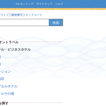
マピオントップ
サイトマップ
ヘルプ
ドライブ
郵便番号
マップコード
検索
オントラベル
テル・ビジネスホテル
館
宿
ンション
別荘
プセルホテル
テルその他
を探す