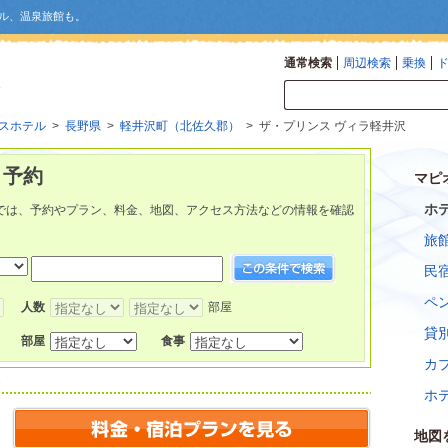
ル、温泉旅館も。
通常検索
周辺検索
乗換
スホテル
>
長野県
>
軽井沢町（北佐久郡）
> ザ・プリンス ヴィラ軽井沢
 予約
マピ
ホ
では、予約やプラン、料金、地図、アクセス方法などの情報を確認
旅
民
ペ
人数
部屋
貸
部屋
食事
カ
ホ
地図