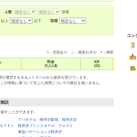
人数
部屋
以上
以下
部屋
コン
○：空室あり △：残室わずか ×：満室
料金
8/9
プ
大人1名
(日)
B
が運営する
るるぶトラベル
から提供を受けています。
ス）はこの情報に基づいて生じた損害についての責任を負いません。
泊施設
を探すことができます。
アパホテル〈軽井沢駅前〉軽井沢荘
ＯＴＥＬ
軽井沢プリンスホテル ウエスト
東急バケーションズ軽井沢