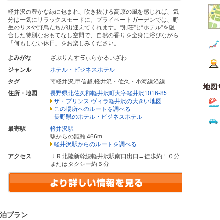
軽井沢の豊かな緑に包まれ、吹き抜ける高原の風を感じれば、気
分は一気にリラックスモードに。プライベートガーデンでは、野
生のリスや野鳥たちが出迎えてくれます。“別荘”と“ホテル”を融
合した特別なおもてなし空間で、自然の香りを全身に浴びながら
「何もしない休日」をお楽しみください。
よみがな
ざぷりんすゔぃらかるいざわ
ジャンル
ホテル・ビジネスホテル
タグ
南軽井沢
,
甲信越
,
軽井沢・佐久・小海線沿線
地図
住所・地図
長野県北佐久郡軽井沢町大字軽井沢1016-85
ザ・プリンス ヴィラ軽井沢の大きい地図
この場所へのルートを調べる
長野県のホテル・ビジネスホテル
最寄駅
軽井沢駅
駅からの距離 466m
軽井沢駅からのルートを調べる
アクセス
ＪＲ北陸新幹線軽井沢駅南口出口→徒歩約１０分
またはタクシー約５分
宿泊プラン