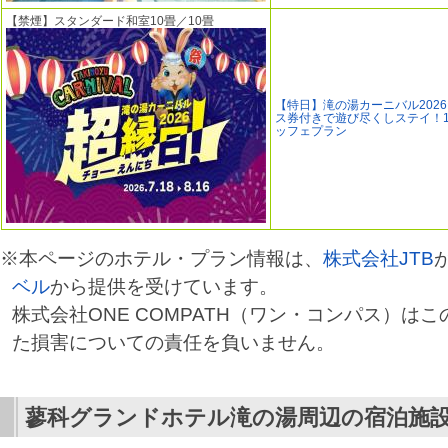
【禁煙】スタンダード和室10畳／10畳
【特日】滝の湯カーニバル202
ス券付きで遊び尽くしステイ！1
ッフェプラン
※本ページのホテル・プラン情報は、
株式会社JTB
ベル
から提供を受けています。
株式会社ONE COMPATH（ワン・コンパス）は
た損害についての責任を負いません。
蓼科グランドホテル滝の湯
周辺の宿泊施