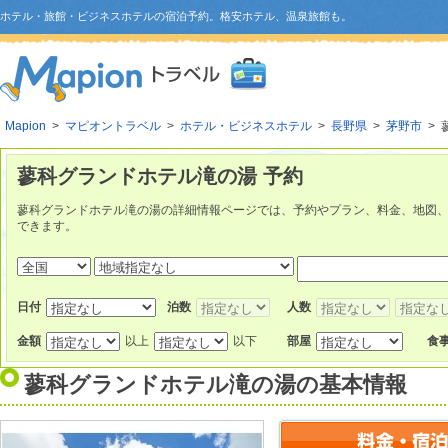
ホテル・旅館・ビジネスホテルの宿泊予約。格安ホテル、温泉旅館も。
Mapion
>
マピオントラベル
>
ホテル・ビジネスホテル
>
長野県
>
茅野市
> 
蓼科グランドホテル滝の湯 予約
蓼科グランドホテル滝の湯の詳細情報ページでは、予約やプラン、料金、地図
できます。
日付
泊数
人数
金額
以上
以下
部屋
食
蓼科グランドホテル滝の湯
の基本情報