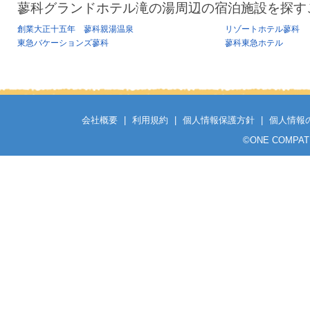
蓼科グランドホテル滝の湯周辺の宿泊施設を探す
創業大正十五年 蓼科親湯温泉
リゾートホテル蓼科
東急バケーションズ蓼科
蓼科東急ホテル
会社概要
|
利用規約
|
個人情報保護方針
|
個人情報
©
ONE COMPATH C