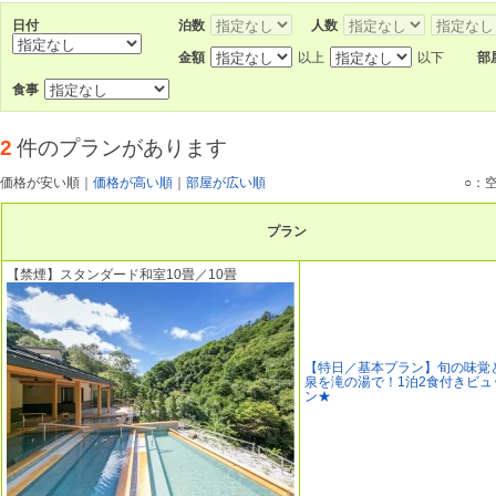
日付
泊数
人数
金額
以上
以下
部
食事
2
件のプランがあります
価格が安い順
｜
価格が高い順
｜
部屋が広い順
○：
プラン
【禁煙】スタンダード和室10畳／10畳
【特日／基本プラン】旬の味覚
泉を滝の湯で！1泊2食付きビュ
ン★