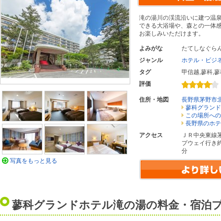
滝の湯川の渓流沿いに建つ温
できる大浴場や、森との一体
お楽しみいただけます。
よみがな
たてしなぐら
ジャンル
ホテル・ビジ
タグ
甲信越
,
蓼科
,
蓼
評価
住所・地図
長野県茅野市
蓼科グランド
この場所への
長野県のホテ
アクセス
ＪＲ中央東線
プウェイ行き
分
写真をもっと見る
蓼科グランドホテル滝の湯の料金・宿泊