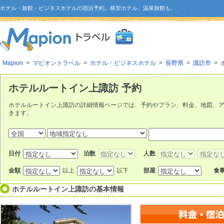
ホテル・旅館・ビジネスホテルの宿泊予約。格安ホテル、温泉旅館も。
Mapion
>
マピオントラベル
>
ホテル・ビジネスホテル
>
長野県
>
諏訪市
> 
ホテルルートイン上諏訪 予約
ホテルルートイン上諏訪の詳細情報ページでは、予約やプラン、料金、地図、
きます。
日付
泊数
人数
金額
以上
以下
部屋
食
ホテルルートイン上諏訪
の基本情報