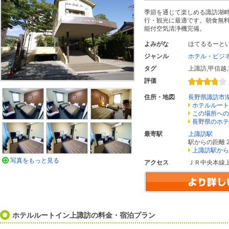
季節を通じて楽しめる諏訪湖
行・観光に最適です。朝食無
能付空気清浄機完備。
よみがな
ほてるるーと
ジャンル
ホテル・ビジ
タグ
上諏訪
,
甲信越
,
評価
住所・地図
長野県諏訪市
ホテルルート
この場所への
長野県のホテ
最寄駅
上諏訪駅
駅からの距離 2
上諏訪駅から
写真をもっと見る
アクセス
ＪＲ中央本線
ホテルルートイン上諏訪の料金・宿泊プラン