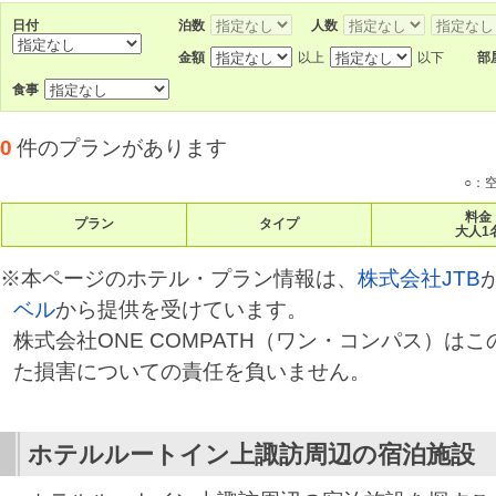
日付
泊数
人数
金額
以上
以下
部
食事
0
件のプランがあります
○：
料金
プラン
タイプ
大人1
※本ページのホテル・プラン情報は、
株式会社JTB
ベル
から提供を受けています。
株式会社ONE COMPATH（ワン・コンパス）は
た損害についての責任を負いません。
ホテルルートイン上諏訪
周辺の宿泊施設