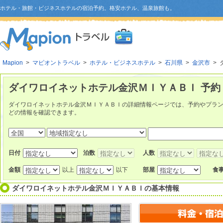
ホテル・旅館・ビジネスホテルの宿泊予約。格安ホテル、温泉旅館も。
Mapion
>
マピオントラベル
>
ホテル・ビジネスホテル
>
石川県
>
金沢市
> 
ダイワロイネットホテル金沢ＭＩＹＡＢＩ 予約
ダイワロイネットホテル金沢ＭＩＹＡＢＩの詳細情報ページでは、予約やプラ
どの情報を確認できます。
日付
泊数
人数
金額
以上
以下
部屋
食
ダイワロイネットホテル金沢ＭＩＹＡＢＩ
の基本情報