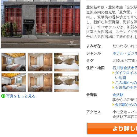
北陸新幹線・北陸本線「金沢駅
金沢市内の観光地「兼六園」
街」、繁華街の香林坊まで車で
し、新鮮な加賀野菜、海鮮を
ます。<br>ホテルでは、加
浴室の女性浴場、ステンドグ
合いの男性浴場にて旅の疲れ
よみがな
だいわろいね
ジャンル
ホテル・ビジ
タグ
北陸
,
金沢市街
,
住所・地図
石川県金沢市
ダイワロイネ
い地図
この場所への
石川県のホテ
最寄駅
金沢駅
写真をもっと見る
駅からの距離 2
金沢駅からの
アクセス
小松空港→バ
金沢駅下車西