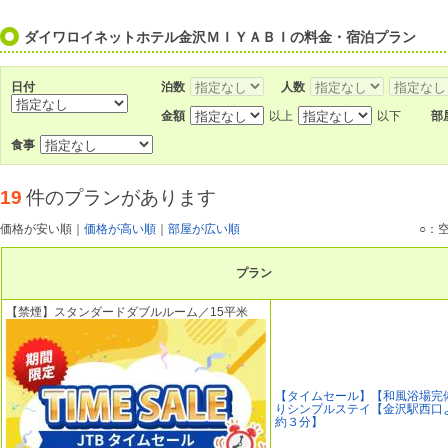
ダイワロイネットホテル金沢ＭＩＹＡＢＩの料金・宿泊プラン
日付
泊数
人数
金額
以上
以下
部
食事
19
件のプランがあります
価格が安い順
｜
価格が高い順
｜
部屋が広い順
○：
プラン
【禁煙】スタンダードダブルルーム／15平米
【タイムセール】【和風浴場完
りシンプルステイ【金沢駅西口
約３分】