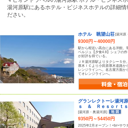
湯河原駅にあるホテル・ビジネスホテルの詳細情
ださい。
ホテル 眺望山荘
[湯河原
9300円～40000円
駅から程近い高台にある洋館。
ベルジュ【夕食4.8】シェフの
が好評を得ている。
ＪＲ湯河原駅よりタクシー５分
厚木ＩＣより小田原厚木道路か
レンジラインへ。名古屋方面か
てオレンジラインへ。
グランレクトーレ湯河
ｓ ＆ Ｒｅｓｏｒｔ
[湯河原・奥湯河原]
9350円～54450円
2025年2月オープン！<br>