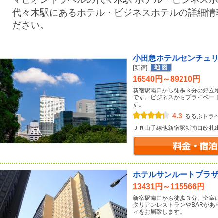
代々木駅にあるホテル・ビジネスホテルの詳細情
ださい。
小田急ホテルセンチュ
[新宿]
16540円～89210円
新宿駅南口から徒歩３分の好立
です。ビジネスからプライベー
す。
4.3
るるぶトラ
ＪＲ山手線他新宿駅新南口改札
ホテルサンルートプラ
13431円～115566円
新宿駅南口から徒歩３分。全室
タリアンレストランやBARがあ
ィをお届致します。