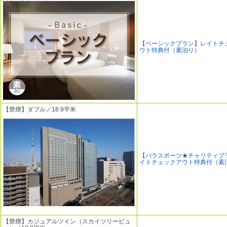
【ベーシックプラン】レイトチ
ウト特典付（素泊り）
【禁煙】ダブル／18.9平米
【パラスポーツ★チャリティプ
イトチェックアウト特典付（素
【禁煙】カジュアルツイン（スカイツリービュ