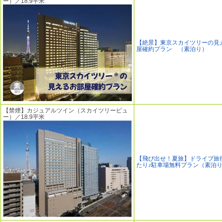
ー）／18.9平米
【絶景】東京スカイツリーの見
屋確約プラン （素泊り）
【禁煙】カジュアルツイン（スカイツリービュ
ー）／18.9平米
【飛び出せ！夏旅】ドライブ旅
たり♪駐車場無料プラン（素泊