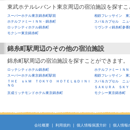
東武ホテルレバント東京周辺の宿泊施設を探すこ
スーパーホテル東京錦糸町駅前
相鉄フレッサイン 東
ホテルファミーＩＮＮ・錦糸町
スパ＆カプセル ニュ
ロッテシティホテル錦糸町
リヴシティ錦糸町参番
モクシー東京錦糸町
錦糸町駅
周辺のその他の宿泊施設
錦糸町駅周辺の宿泊施設を探すことができます。
ロッテシティホテル錦糸町
ホテルファミーＩＮＮ
スーパーホテル東京錦糸町駅前
相鉄フレッサイン 東
ＴＨＥ ｓｋＭ ＴＯＫＹＯ ＨＯＴＥＬ＆ＤＩＮＩ
スパ＆カプセル ニュ
ＮＧ
ＳＡＫＵＲＡ ＳＫＹ
京成リッチモンドホテル東京錦糸町
モクシー東京錦糸町
会社概要
|
利用規約
|
個人情報保護方針
|
個人情報