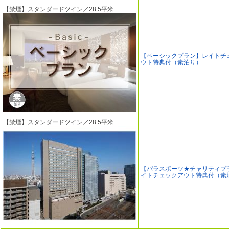
【禁煙】スタンダードツイン／28.5平米
【ベーシックプラン】レイトチ
ウト特典付（素泊り）
【禁煙】スタンダードツイン／28.5平米
【パラスポーツ★チャリティプ
イトチェックアウト特典付（素