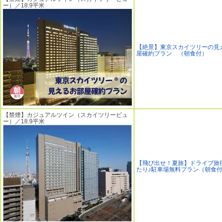
ー）／18.9平米
【絶景】東京スカイツリーの見
屋確約プラン （朝食付）
【禁煙】カジュアルツイン（スカイツリービュ
ー）／18.9平米
【飛び出せ！夏旅】ドライブ旅
たり♪駐車場無料プラン（朝食