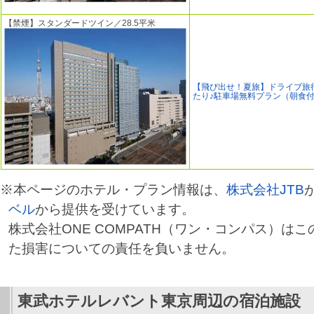
【禁煙】スタンダードツイン／28.5平米
【飛び出せ！夏旅】ドライブ旅
たり♪駐車場無料プラン（朝食
※本ページのホテル・プラン情報は、
株式会社JTB
ベル
から提供を受けています。
株式会社ONE COMPATH（ワン・コンパス）は
た損害についての責任を負いません。
東武ホテルレバント東京
周辺の宿泊施設