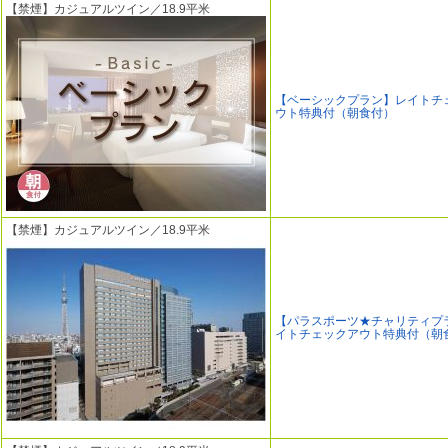
【禁煙】カジュアルツイン／18.9平米
【ベーシックプラン】レイトチ
ウト特典付（朝食付）
【禁煙】カジュアルツイン／18.9平米
【パラスポーツ★チャリティプ
イトチェックアウト特典付（朝