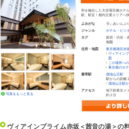
和を融合した大浴場完備ホテ
駅。駅近！都内主要エリアへ
よみがな
ゔぃあいんぷ
ジャンル
ホテル・ビジ
タグ
新宿・渋谷・
都圏
住所・地図
東京都港区赤坂
ヴィアインプ
図
この場所への
東京都のホテ
最寄駅
溜池山王駅
駅からの距離 2
溜池山王駅か
アクセス
地下鉄東京メ
写真をもっと見る
約２分
ヴィアインプライム赤坂＜茜音の湯＞の