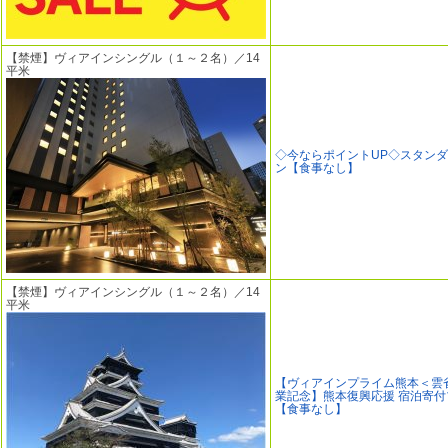
【禁煙】ヴィアインシングル（１～２名）／14
平米
◇今ならポイントUP◇スタン
ン【食事なし】
【禁煙】ヴィアインシングル（１～２名）／14
平米
【ヴィアインプライム熊本＜雲
業記念】熊本復興応援 宿泊寄付
【食事なし】