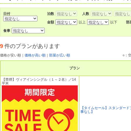
日付
泊数
人数
金額
以上
以下
部
食事
9
件のプランがあります
価格が安い順
｜
価格が高い順
｜
部屋が広い順
○：
プラン
【禁煙】ヴィアインシングル（１～２名）／14
平米
【タイムセール】スタンダード
事なし】