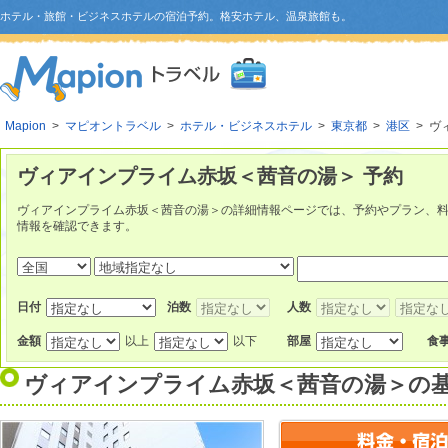
ホテル・旅館・ビジネスホテルの宿泊予約。格安ホテル、温泉旅館も。
Mapion
>
マピオントラベル
>
ホテル・ビジネスホテル
>
東京都
>
港区
> ヴ
ヴィアインプライム赤坂＜茜音の湯＞ 予約
ヴィアインプライム赤坂＜茜音の湯＞の詳細情報ページでは、予約やプラン、
情報を確認できます。
日付
泊数
人数
金額
以上
以下
部屋
食
ヴィアインプライム赤坂＜茜音の湯＞
の