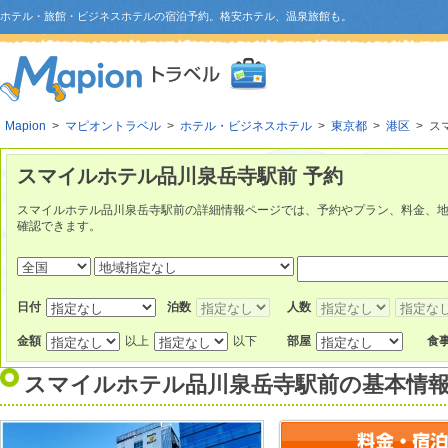
ホテル・旅館・ビジネスホテルの宿泊予約。格安ホテル、温泉旅館も。
Mapion
>
マピオントラベル
>
ホテル・ビジネスホテル
>
東京都
>
港区
> ス
スマイルホテル品川泉岳寺駅前 予約
スマイルホテル品川泉岳寺駅前の詳細情報ページでは、予約やプラン、料金、
確認できます。
日付
泊数
人数
金額
以上
以下
部屋
食
スマイルホテル品川泉岳寺駅前
の基本情