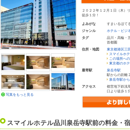
２０２２年１２月１日（木）
徒歩１分！
よみがな
すまいるほて
ジャンル
ホテル・ビジ
タグ
品川・高輪・
首都圏
住所・地図
東京都港区三
スマイルホテ
この場所への
東京都のホテ
最寄駅
泉岳寺駅
駅からの距離 2
泉岳寺駅から
アクセス
都営地下鉄浅
口より徒歩１
写真をもっと見る
スマイルホテル品川泉岳寺駅前の料金・