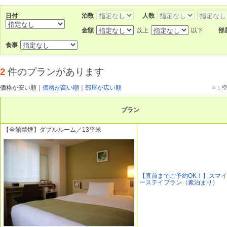
日付
泊数
人数
金額
以上
以下
部
食事
2
件のプランがあります
価格が安い順
｜
価格が高い順
｜
部屋が広い順
○：
プラン
【全館禁煙】ダブルルーム／13平米
【直前までご予約OK！】スマ
ーステイプラン（素泊まり）