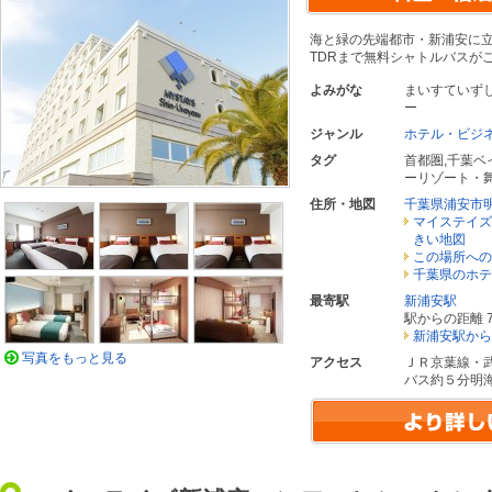
海と緑の先端都市・新浦安に
TDRまで無料シャトルバスが
よみがな
まいすていず
ー
ジャンル
ホテル・ビジ
タグ
首都圏
,
千葉ベ
ーリゾート・
住所・地図
千葉県浦安市
マイステイズ
きい地図
この場所への
千葉県のホテ
最寄駅
新浦安駅
駅からの距離 7
新浦安駅から
写真をもっと見る
アクセス
ＪＲ京葉線・
バス約５分明