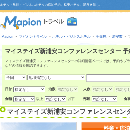
ホテル・旅館・ビジネスホテルの宿泊予約。格安ホテル、温泉旅館も。
Mapion
>
マピオントラベル
>
ホテル・ビジネスホテル
>
千葉県
>
浦安市
> 
マイステイズ新浦安コンファレンスセンター 予
マイステイズ新浦安コンファレンスセンターの詳細情報ページでは、予約やプ
などの情報を確認できます。
日付
泊数
人数
金額
以上
以下
部屋
食
マイステイズ新浦安コンファレンスセン