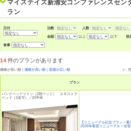
マイステイズ新浦安コンファレンスセン
ラン
日付
泊数
人数
金額
以上
以下
部
食事
14
件のプランがあります
価格が安い順
｜
価格が高い順
｜
部屋が広い順
○：
プラン
バンクベッドツイン（2段ベッド） エキストラ
ベッド（3名可）／20平米
【リニューアル記念プラン／素
2026年客室リニューアル！全