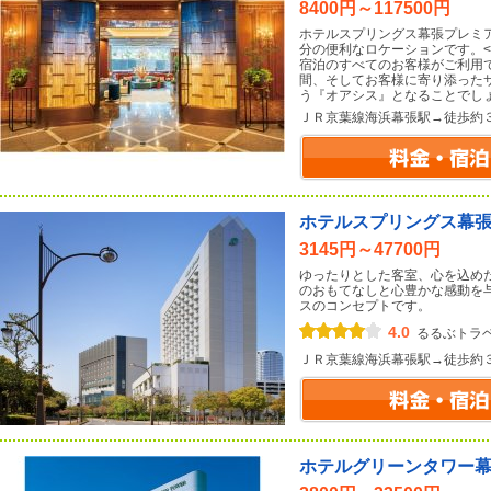
8400円～117500円
ホテルスプリングス幕張プレミア
分の便利なロケーションです。<b
宿泊のすべてのお客様がご利用
間、そしてお客様に寄り添った
う『オアシス』となることでし
ＪＲ京葉線海浜幕張駅→徒歩約
ホテルスプリングス幕
3145円～47700円
ゆったりとした客室、心を込め
のおもてなしと心豊かな感動を
スのコンセプトです。
4.0
るるぶトラ
ＪＲ京葉線海浜幕張駅→徒歩約
ホテルグリーンタワー