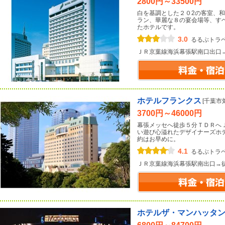
2800円～33500円
白を基調とした２０2の客室、
ラン、華麗な８の宴会場等、す
たホテルです。
3.0
るるぶトラ
ＪＲ京葉線海浜幕張駅南口出口
ホテルフランクス
[千葉市
3700円～46000円
幕張メッセへ徒歩５分ＴＤＲへ
い遊び心溢れたデザイナーズホ
約はお早めに。
4.1
るるぶトラ
ＪＲ京葉線海浜幕張駅南出口→
ホテルザ・マンハッタ