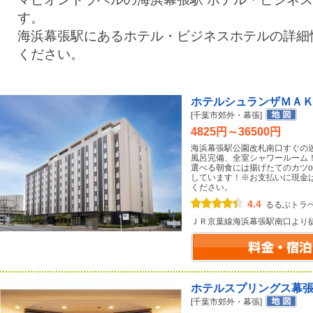
す。
海浜幕張駅にあるホテル・ビジネスホテルの詳細
ください。
ホテルシュランザＭＡ
[千葉市郊外・幕張]
4825円～36500円
海浜幕張駅公園改札南口すぐの
風呂完備、全室シャワールーム
選べる朝食には揚げたてのカツo
しています！※お支払いに現金
ください。
4.4
るるぶトラ
ＪＲ京葉線海浜幕張駅南口より
ホテルスプリングス幕
[千葉市郊外・幕張]