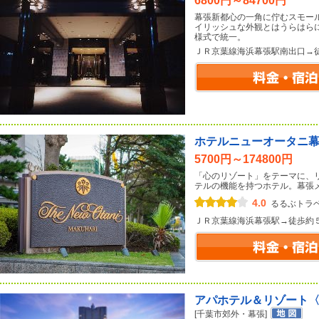
6800円～84700円
幕張新都心の一角に佇むスモー
イリッシュな外観とはうらはら
様式で統一。
ＪＲ京葉線海浜幕張駅南出口→
ホテルニューオータニ
5700円～174800円
「心のリゾート」をテーマに、
テルの機能を持つホテル。幕張
4.0
るるぶトラ
ＪＲ京葉線海浜幕張駅→徒歩約
アパホテル＆リゾート
[千葉市郊外・幕張]