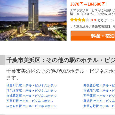
3870円～104600円
スマホ決済サービスがご利用い
済）,auPAY,ｄ払い,PayPay,ゆう
3.9
るるぶトラ
ＪＲ京葉線海浜幕張駅南出口→
千葉市美浜区：その他の駅のホテル・ビ
千葉市美浜区のその他の駅のホテル・ビジネスホ
ます。
検見川浜駅 ホテル・ビジネスホテル
幕張豊砂駅 ホテル・
稲毛海岸駅 ホテル・ビジネスホテル
京成稲毛駅 ホテル・
京成幕張駅 ホテル・ビジネスホテル
西千葉駅 ホテル・ビ
西登戸駅 ホテル・ビジネスホテル
幕張駅 ホテル・ビジ
みどり台駅 ホテル・ビジネスホテル
新習志野駅 ホテル・