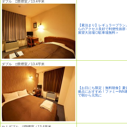
ダブル □禁煙室／13.4平米
【素泊まり】レギュラープラン
らのアクセス良好で利便性抜群
展望大浴場◎駐車場無料＞
ダブル □禁煙室／13.4平米
【お日にち限定｜無料朝食】夏
拠点におすすめ！ファミーINN
で朝から元気に
セミダブル □喫煙室／13.4平米