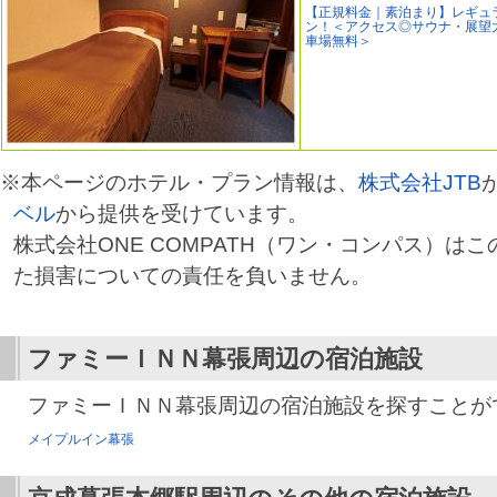
【正規料金｜素泊まり】レギュ
ン！＜アクセス◎サウナ・展望
車場無料＞
※本ページのホテル・プラン情報は、
株式会社JTB
ベル
から提供を受けています。
株式会社ONE COMPATH（ワン・コンパス）は
た損害についての責任を負いません。
ファミーＩＮＮ幕張
周辺の宿泊施設
ファミーＩＮＮ幕張周辺の宿泊施設を探すことが
メイプルイン幕張