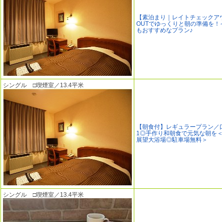
【素泊まり｜レイトチェックアウ
OUTでゆっくりと朝の準備を！
もおすすめなプラン♪
シングル □喫煙室／13.4平米
【朝食付】レギュラープラン／
1◎手作り和朝食で元気な朝を
展望大浴場◎駐車場無料＞
シングル □喫煙室／13.4平米