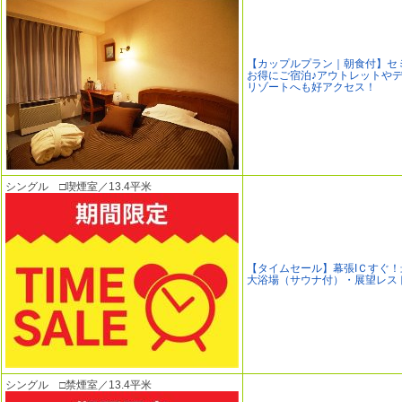
【カップルプラン｜朝食付】セ
お得にご宿泊♪アウトレットや
リゾートへも好アクセス！
シングル □喫煙室／13.4平米
【タイムセール】幕張IＣすぐ
大浴場（サウナ付）・展望レス
シングル □禁煙室／13.4平米