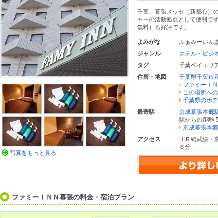
千葉、幕張メッセ（新都心）
ャーの活動拠点として便利で
無料）も好評です。
よみがな
ふぁみーいん
ジャンル
ホテル・ビジ
タグ
千葉ベイエリ
住所・地図
千葉県千葉市
ファミーＩＮ
この場所への
千葉県のホテ
最寄駅
京成幕張本郷
駅からの距離 5
京成幕張本郷
アクセス
ＪＲ総武線・
６分
写真をもっと見る
ファミーＩＮＮ幕張の料金・宿泊プラン