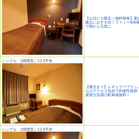
【お日にち限定｜無料朝食】夏
拠点におすすめ！ファミーINN
で朝から元気に
シングル □喫煙室／13.4平米
【素泊まり】レギュラープラン
らのアクセス良好で利便性抜群
展望大浴場◎駐車場無料＞
シングル □喫煙室／13.4平米