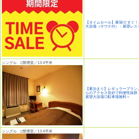
【タイムセール】幕張IＣすぐ
大浴場（サウナ付）・展望レス
シングル □禁煙室／13.4平米
【素泊まり】レギュラープラン
らのアクセス良好で利便性抜群
展望大浴場◎駐車場無料＞
シングル □禁煙室／13.4平米