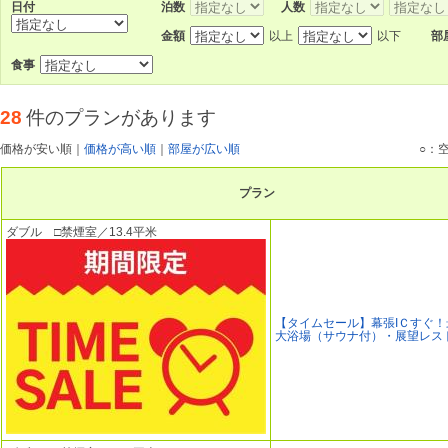
日付
泊数
人数
金額
以上
以下
部
食事
28
件のプランがあります
価格が安い順
｜
価格が高い順
｜
部屋が広い順
○：
プラン
ダブル □禁煙室／13.4平米
【タイムセール】幕張IＣすぐ
大浴場（サウナ付）・展望レス