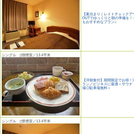
【素泊まり｜レイトチェックアウ
OUTでゆっくりと朝の準備を！
もおすすめなプラン♪
シングル □喫煙室／13.4平米
【洋朝食付】期間限定でお得！
ラン／ビジネスに最適＜サウナ
場◎駐車場無料＞
シングル □禁煙室／13.4平米