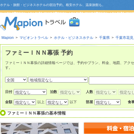
ホテル・旅館・ビジネスホテルの宿泊予約。格安ホテル、温泉旅館も。
Mapion
>
マピオントラベル
>
ホテル・ビジネスホテル
>
千葉県
>
千葉市花見
ファミーＩＮＮ幕張 予約
ファミーＩＮＮ幕張の詳細情報ページでは、予約やプラン、料金、地図、アク
す。
日付
泊数
人数
金額
以上
以下
部屋
食
ファミーＩＮＮ幕張
の基本情報