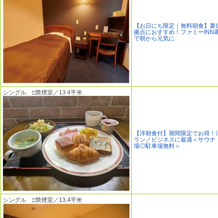
【お日にち限定｜無料朝食】夏
拠点におすすめ！ファミーINN
で朝から元気に
シングル □禁煙室／13.4平米
【洋朝食付】期間限定でお得！
ラン／ビジネスに最適＜サウナ
場◎駐車場無料＞
シングル □禁煙室／13.4平米