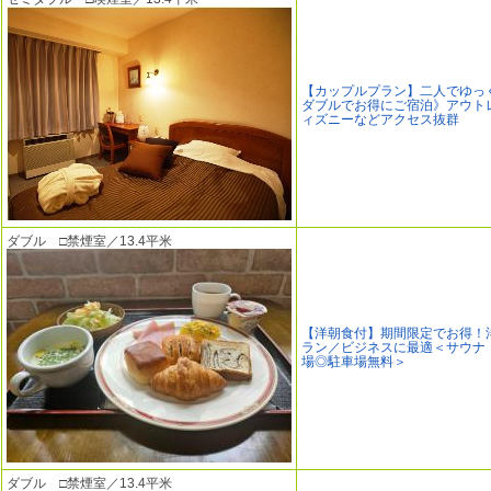
【カップルプラン】二人でゆっ
ダブルでお得にご宿泊》アウト
ィズニーなどアクセス抜群
ダブル □禁煙室／13.4平米
【洋朝食付】期間限定でお得！
ラン／ビジネスに最適＜サウナ
場◎駐車場無料＞
ダブル □禁煙室／13.4平米