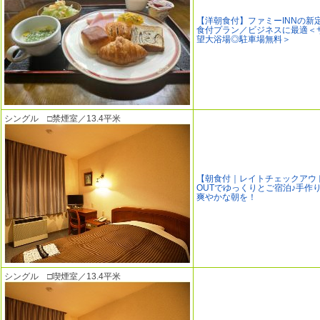
【洋朝食付】ファミーINNの新
食付プラン／ビジネスに最適＜
望大浴場◎駐車場無料＞
シングル □禁煙室／13.4平米
【朝食付｜レイトチェックアウト
OUTでゆっくりとご宿泊♪手作
爽やかな朝を！
シングル □喫煙室／13.4平米