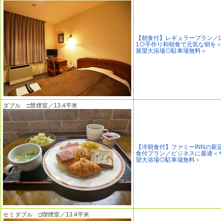
【朝食付】レギュラープラン／
1◎手作り和朝食で元気な朝を
展望大浴場◎駐車場無料＞
ダブル □禁煙室／13.4平米
【洋朝食付】ファミーINNの新
食付プラン／ビジネスに最適＜
望大浴場◎駐車場無料＞
セミダブル □喫煙室／13.4平米