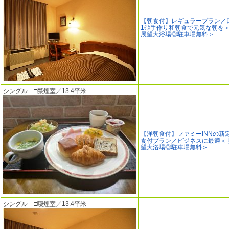
【朝食付】レギュラープラン／
1◎手作り和朝食で元気な朝を
展望大浴場◎駐車場無料＞
シングル □禁煙室／13.4平米
【洋朝食付】ファミーINNの新
食付プラン／ビジネスに最適＜
望大浴場◎駐車場無料＞
シングル □喫煙室／13.4平米