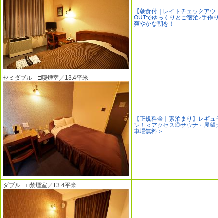
【朝食付｜レイトチェックアウト
OUTでゆっくりとご宿泊♪手作
爽やかな朝を！
セミダブル □喫煙室／13.4平米
【正規料金｜素泊まり】レギュ
ン！＜アクセス◎サウナ・展望
車場無料＞
ダブル □禁煙室／13.4平米