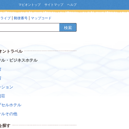
マピオントップ
サイトマップ
ヘルプ
ドライブ
郵便番号
マップコード
検索
オントラベル
テル・ビジネスホテル
館
宿
ンション
別荘
プセルホテル
テルその他
を探す