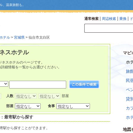
ル、温泉旅館も。
通常検索
周辺検索
乗換
ホテル
>
宮城県
> 仙台市太白区
ジネスホテル
マピ
ホ
ジネスホテルのページです。
の詳細情報を一覧からお選びください。
旅
民
ペ
人数
部屋
貸
部屋
食事
カ
ル：最寄駅から探す
ホ
寄駅から探すことができます。
地図