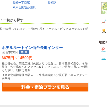
長町一丁目駅
長町駅
八木山動物公園駅
ル：一覧から探す
覧で表示しています。一覧から見たいホテル・ビジネスホテルをお選
地図
ホテルルートイン仙台長町インター
[仙台市郊外]
6675円～14500円
杜の都仙台。清流広瀬川のほとりに位置し、日本三景松島や、名湯
秋保・作並温泉へもアクセス良好。ビジネス・ご旅行に是非ご利用
ください。朝食は無料
ＪＲ東北新幹線仙台駅→ＪＲ東北本線約５分長町駅下車→タクシー
約８分