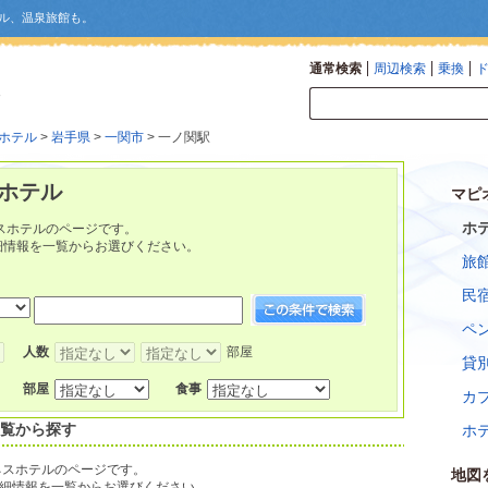
ル、温泉旅館も。
通常検索
周辺検索
乗換
ホテル
>
岩手県
>
一関市
> 一ノ関駅
ホテル
マピ
ホ
スホテルのページです。
細情報を一覧からお選びください。
旅
民
ペ
人数
部屋
貸
部屋
食事
カ
一覧から探す
ホ
ネスホテルのページです。
地図
細情報を一覧からお選びください。