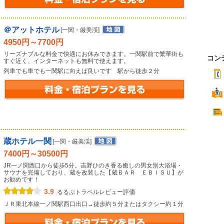
＠アットホテル
[一関・厳美渓]
4950円～7700円
リーズナブルな料金で快適にお休みできます。一関駅前で繁華街も
コン
すぐ近く、インターネットも無料で使えます。
列車でも車でも一関駅に向えば良いです 駅から徒歩２分
蔵ホテル一関
[一関・厳美渓]
7400円～30500円
JR一ノ関西口から徒歩5分。吉野ひのき香る癒しの男女別大浴場・
サウナを完備しており、蔵を改装した【蔵ＢＡＲ ＥＢＩＳＵ】が
お勧めです！
3.9
るるぶトラベルレビュー評価
ＪＲ東北本線一ノ関駅西口出口→徒歩約５分またはタクシー約１分