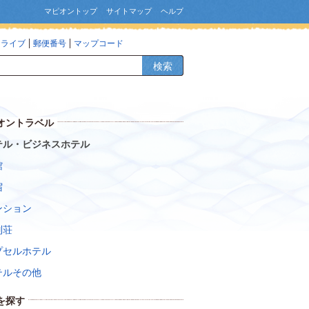
マピオントップ
サイトマップ
ヘルプ
ドライブ
郵便番号
マップコード
検索
オントラベル
テル・ビジネスホテル
館
宿
ンション
別荘
プセルホテル
テルその他
を探す