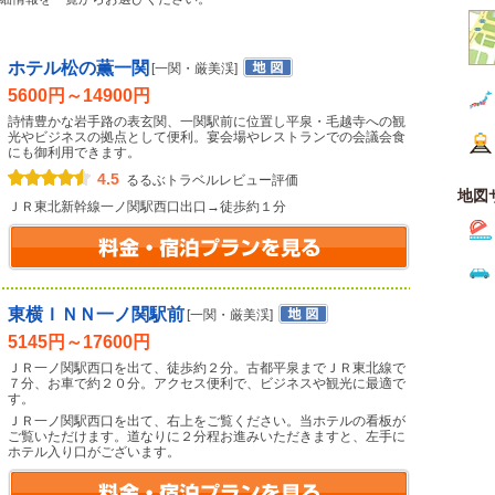
ホテル松の薫一関
[一関・厳美渓]
5600円～14900円
詩情豊かな岩手路の表玄関、一関駅前に位置し平泉・毛越寺への観
光やビジネスの拠点として便利。宴会場やレストランでの会議会食
にも御利用できます。
4.5
るるぶトラベルレビュー評価
地図
ＪＲ東北新幹線一ノ関駅西口出口→徒歩約１分
東横ＩＮＮ一ノ関駅前
[一関・厳美渓]
5145円～17600円
ＪＲ一ノ関駅西口を出て、徒歩約２分。古都平泉までＪＲ東北線で
７分、お車で約２０分。アクセス便利で、ビジネスや観光に最適で
す。
ＪＲ一ノ関駅西口を出て、右上をご覧ください。当ホテルの看板が
ご覧いただけます。道なりに２分程お進みいただきますと、左手に
ホテル入り口がございます。