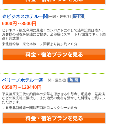
＠ビジネスホテル一関
[一関・厳美渓]
6000円～8500円
ビジネス・観光利用に最適！コンパクトにそして過剰設備は省き、
お客様の滞在を快適にご提供。全部屋にスマートTV設置でネット動
画も見放題！
東北新幹線・東北本線一ノ関駅より徒歩約２０分
ベリーノホテル一関
[一関・厳美渓]
6050円～120440円
平泉藤原氏三代の約百年の栄華を偲ばせる中尊寺、毛越寺、厳美渓
などの観光地に隣接し、また地元の食材を活かした料理をご賞味い
ただけます。
ＪＲ東北新幹線一関駅西口出口→タクシー約５分