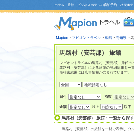
ホテル・旅館・ビジネスホテルの宿泊予約。格安ホテ
Mapion
>
マピオントラベル
>
旅館
>
高知県
> 
馬路村（安芸郡） 旅館
マピオントラベルの馬路村（安芸郡） 旅館の
馬路村（安芸郡）にある旅館の詳細情報を一
※検索結果には広告情報が含まれています。
日付
泊数
金額
以上
以下
馬路村（安芸郡） 旅館：一覧から探す
馬路村（安芸郡）の旅館を一覧で表示してい