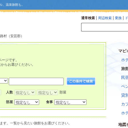
ル、温泉旅館も。
通常検索
周辺検索
乗換
馬路村（安芸郡）
マピ
ホ
ページです。
覧からお選びください。
旅
民
ペ
人数
部屋
貸
部屋
食事
カ
ホ
ます。一覧から見たい旅館をお選びください。
地図