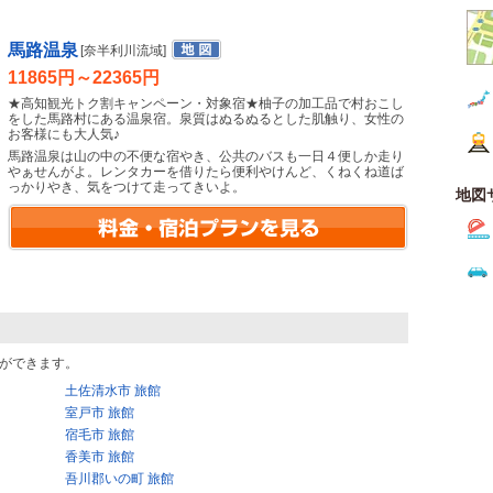
馬路温泉
[奈半利川流域]
11865円～22365円
★高知観光トク割キャンペーン・対象宿★柚子の加工品で村おこし
をした馬路村にある温泉宿。泉質はぬるぬるとした肌触り、女性の
お客様にも大人気♪
馬路温泉は山の中の不便な宿やき、公共のバスも一日４便しか走り
やぁせんがよ。レンタカーを借りたら便利やけんど、くねくね道ば
っかりやき、気をつけて走ってきいよ。
地図
ができます。
土佐清水市 旅館
室戸市 旅館
宿毛市 旅館
香美市 旅館
吾川郡いの町 旅館