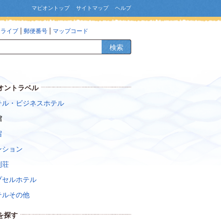
マピオントップ
サイトマップ
ヘルプ
ドライブ
郵便番号
マップコード
検索
オントラベル
テル・ビジネスホテル
館
宿
ンション
別荘
プセルホテル
テルその他
を探す