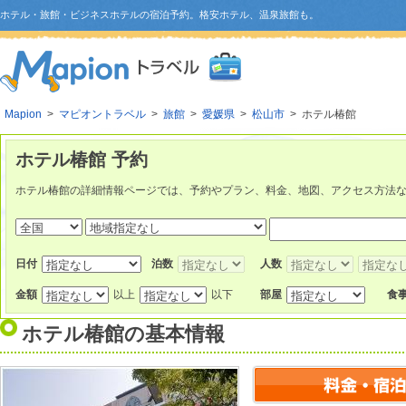
ホテル・旅館・ビジネスホテルの宿泊予約。格安ホテル、温泉旅館も。
Mapion
>
マピオントラベル
>
旅館
>
愛媛県
>
松山市
> ホテル椿館
ホテル椿館 予約
ホテル椿館の詳細情報ページでは、予約やプラン、料金、地図、アクセス方法
日付
泊数
人数
金額
以上
以下
部屋
食
ホテル椿館
の基本情報