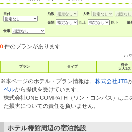
日付
泊数
人数
金額
以上
以下
部
食事
0
件のプランがあります
○：
料金
プラン
タイプ
大人1名
※本ページのホテル・プラン情報は、
株式会社JTB
ベル
から提供を受けています。
株式会社ONE COMPATH（ワン・コンパス）は
た損害についての責任を負いません。
ホテル椿館
周辺の宿泊施設