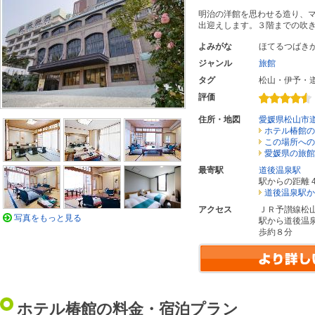
明治の洋館を思わせる造り、
出迎えします。３階までの吹
よみがな
ほてるつばき
ジャンル
旅館
タグ
松山・伊予・
評価
住所・地図
愛媛県松山市
ホテル椿館の
この場所への
愛媛県の旅館
最寄駅
道後温泉駅
駅からの距離 4
道後温泉駅か
アクセス
ＪＲ予讃線松
写真をもっと見る
駅から道後温
歩約８分
ホテル椿館の料金・宿泊プラン