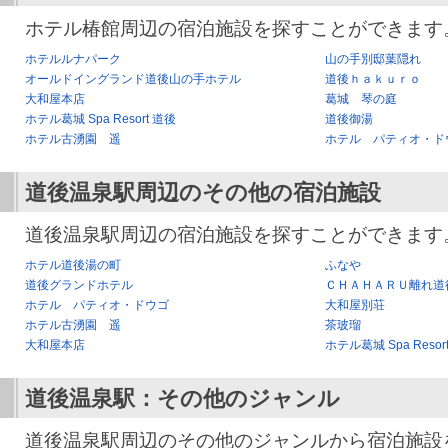
ホテル椿館周辺の宿泊施設を探すことができます
ホテルルナパーク
山の手別邸葉隠れ
オールドイングランド道後山の手ホテル
道後ｈａｋｕｒｏ
大和屋本店
葛城 琴の庭
ホテル葛城 Spa Resort 道後
道後御湯
ホテル古湧園 遥
ホテル パティオ・ド
道後温泉駅
周辺のその他の宿泊施設
道後温泉駅周辺の宿泊施設を探すことができます
ホテル道後湯の町
ふなや
道後グランドホテル
ＣＨＡＨＡＲＵ離れ道
ホテル パティオ・ドウゴ
大和屋別荘
ホテル古湧園 遥
茶玻瑠
大和屋本店
ホテル葛城 Spa Resor
道後温泉駅
：その他のジャンル
道後温泉駅周辺のその他のジャンルから宿泊施設