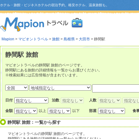
ホテル・旅館・ビジネスホテルの宿泊予約。格安ホテル、温泉旅館も。
Mapion
>
マピオントラベル
>
旅館
>
島根県
>
大田市
> 静間駅
静間駅 旅館
マピオントラベルの静間駅 旅館のページです。
静間駅にある旅館の詳細情報を一覧からお選びください。
※検索結果には広告情報が含まれています。
日付
泊数
人数
金額
以上
以下
部屋
食
静間駅 旅館：一覧から探す
マピオントラベルの静間駅 旅館のページです。
静間駅にある旅館の詳細情報を一覧からお選びください。