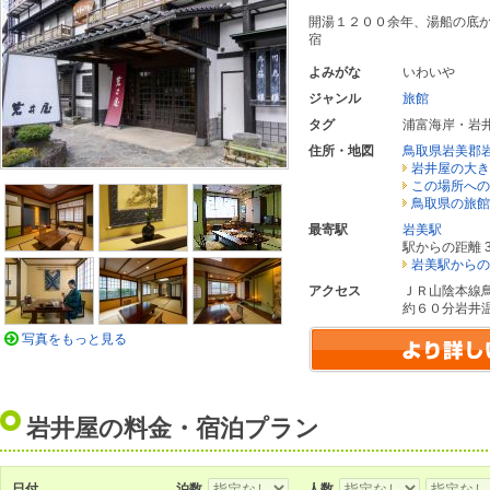
開湯１２００余年、湯船の底
宿
よみがな
いわいや
ジャンル
旅館
タグ
浦富海岸・岩
住所・地図
鳥取県岩美郡
岩井屋の大き
この場所への
鳥取県の旅館
最寄駅
岩美駅
駅からの距離 3
岩美駅からの
アクセス
ＪＲ山陰本線
約６０分岩井
写真をもっと見る
岩井屋の料金・宿泊プラン
日付
泊数
人数