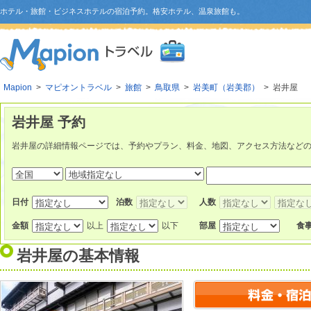
ホテル・旅館・ビジネスホテルの宿泊予約。格安ホテル、温泉旅館も。
Mapion
>
マピオントラベル
>
旅館
>
鳥取県
>
岩美町（岩美郡）
> 岩井屋
岩井屋 予約
岩井屋の詳細情報ページでは、予約やプラン、料金、地図、アクセス方法など
日付
泊数
人数
金額
以上
以下
部屋
食
岩井屋
の基本情報