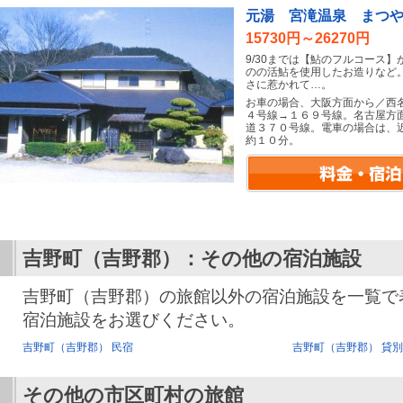
元湯 宮滝温泉 まつ
15730円～26270円
9/30までは【鮎のフルコース
のの活鮎を使用したお造りなど
さに惹かれて…。
お車の場合、大阪方面から／西
４号線→１６９号線。名古屋方
道３７０号線。電車の場合は、
約１０分。
吉野町（吉野郡）：その他の宿泊施設
吉野町（吉野郡）の旅館以外の宿泊施設を一覧で
宿泊施設をお選びください。
吉野町（吉野郡） 民宿
吉野町（吉野郡） 貸
その他の市区町村の旅館