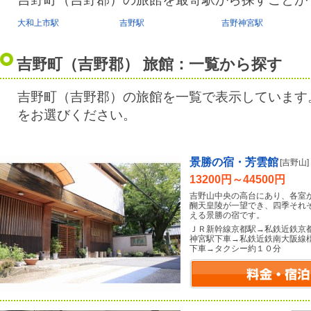
大和上市駅
吉野駅
吉野神宮駅
吉野町（吉野郡） 旅館：一覧から探す
吉野町（吉野郡）の旅館を一覧で表示しています
をお選びください。
景勝の宿・芳雲館
[吉野山]
13200円～44500円
吉野山中央の高台にあり、各室
醐天皇陵が一望でき、四季それ
える景勝の宿です。
ＪＲ新幹線京都駅→私鉄近鉄京
神宮駅下車→私鉄近鉄南大阪線
下車→タクシー約１０分