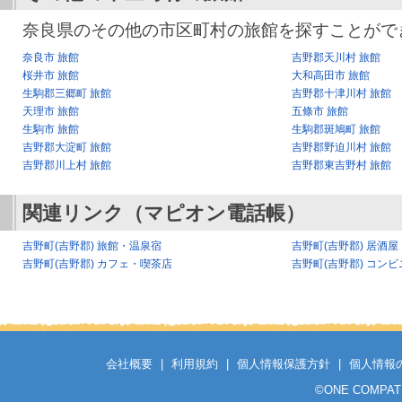
奈良県のその他の市区町村の旅館を探すことがで
奈良市 旅館
吉野郡天川村 旅館
桜井市 旅館
大和高田市 旅館
生駒郡三郷町 旅館
吉野郡十津川村 旅館
天理市 旅館
五條市 旅館
生駒市 旅館
生駒郡斑鳩町 旅館
吉野郡大淀町 旅館
吉野郡野迫川村 旅館
吉野郡川上村 旅館
吉野郡東吉野村 旅館
関連リンク（マピオン電話帳）
吉野町(吉野郡) 旅館・温泉宿
吉野町(吉野郡) 居酒
吉野町(吉野郡) カフェ・喫茶店
吉野町(吉野郡) コンビ
会社概要
|
利用規約
|
個人情報保護方針
|
個人情報
©
ONE COMPATH C