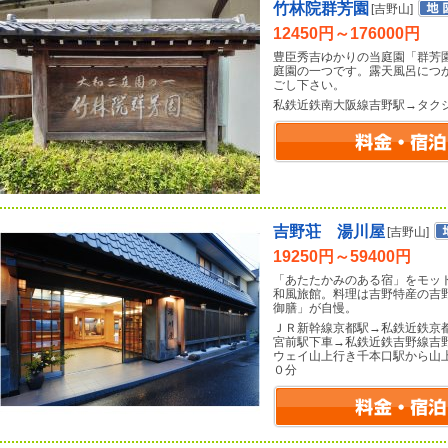
竹林院群芳園
[吉野山]
12450円～176000円
豊臣秀吉ゆかりの当庭園「群芳
庭園の一つです。露天風呂につ
ごし下さい。
私鉄近鉄南大阪線吉野駅→タク
吉野荘 湯川屋
[吉野山]
19250円～59400円
「あたたかみのある宿」をモッ
和風旅館。料理は吉野特産の吉
御膳」が自慢。
ＪＲ新幹線京都駅→私鉄近鉄京
宮前駅下車→私鉄近鉄吉野線吉
ウェイ山上行き千本口駅から山
０分