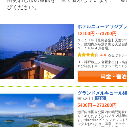
びください。
ホテルニューアワジプ
12100円～73700円
２０１７年【別邸蒼空】天空フ
ン。敷地内から湧き出る天然自
２０１８年４月会場。
4.4
るるぶトラ
ＪＲ神戸線三ノ宮駅東出口→高
８分福良下車→タクシー約１０
グランドメルキュール
[南あわじ]
5400円～273200円
瀬戸内海国立公園内の鳴門海峡
り占めしたようなパノラマ眺望
す。<br><br>ビュッフェレ
ンクやおつまみ、温泉、アクテ