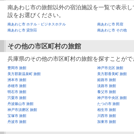
南あわじ市の旅館以外の宿泊施設を一覧で表示し
設をお選びください。
南あわじ市 ホテル・ビジネスホテル
南あわじ市 民宿
南あわじ市 貸別荘
南あわじ市 その他
その他の市区町村の旅館
兵庫県のその他の市区町村の旅館を探すことがで
豊岡市 旅館
神戸市北区 旅館
美方郡新温泉町 旅館
美方郡香美町 旅館
洲本市 旅館
姫路市 旅館
赤穂市 旅館
淡路市 旅館
明石市 旅館
養父市 旅館
宍粟市 旅館
神戸市中央区 旅館
丹波篠山市 旅館
たつの市 旅館
神戸市須磨区 旅館
相生市 旅館
宝塚市 旅館
川西市 旅館
丹波市 旅館
加東市 旅館