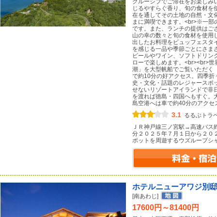
クルーシブでご滞在をお楽しみ
じるやすらぐ香り、旬の食材を
在を通してその土地の自然・文
まに満喫できます。<br>※一
です。また、ランチの提供はござい
⼭の幸の数々と旬の⾷材を使用
出したお料理をビュッフェスタ
を感じる一品や季節ごとにさま
ビールやワイン、ソフトドリン
ローで楽しめます。<br><br
潮」を大型帆船でご覧いただく
で約10分の好アクセス。四季
史・文化・話題のレジャースポ
せないリゾートアイランドで非
を渡れば徳島・四国へもすぐ。
島空港へは車で約40分のアクセ
3.1
るるぶトラ
ＪＲ神戸線三ノ宮駅→高速バス
分２０２５年７月１日から２０
ポットを周遊するウズループシ
ホテルニューアワジ別
[南あわじ]
17600円～81400円