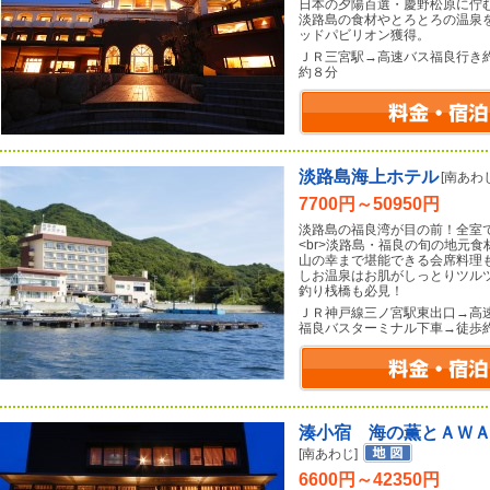
日本の夕陽百選・慶野松原に佇
淡路島の食材やとろとろの温泉
ッドパビリオン獲得。
ＪＲ三宮駅→高速バス福良行き
約８分
淡路島海上ホテル
[南あわじ
7700円～50950円
淡路島の福良湾が目の前！全室
<br>淡路島・福良の旬の地元
山の幸まで堪能できる会席料理
しお温泉はお肌がしっとりツル
釣り桟橋も必見！
ＪＲ神戸線三ノ宮駅東出口→高
福良バスターミナル下車→徒歩
湊小宿 海の薫とＡＷ
[南あわじ]
6600円～42350円