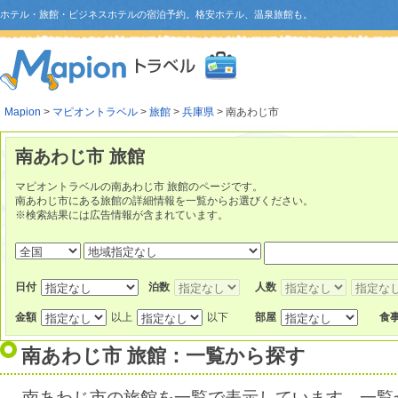
ホテル・旅館・ビジネスホテルの宿泊予約。格安ホテル、温泉旅館も。
Mapion
>
マピオントラベル
>
旅館
>
兵庫県
> 南あわじ市
南あわじ市 旅館
マピオントラベルの南あわじ市 旅館のページです。
南あわじ市にある旅館の詳細情報を一覧からお選びください。
※検索結果には広告情報が含まれています。
日付
泊数
人数
金額
以上
以下
部屋
食
南あわじ市 旅館：一覧から探す
南あわじ市の旅館を一覧で表示しています。一覧