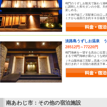
鳴門のうずしお観光で賑わう湊
に調和した和モダンの小宿。天
楽しめる。
ＪＲ神戸線三ノ宮駅東口出口→
ミナから福良行き約９８分福良
淡路島うずしお温泉 
28512円～77220円
鳴門海峡を一望する高台に位置
まるで鳴門海峡が庭のような絶
ＪＲ山陽本線三宮駅→高速バス
良行き約７０分陸の港西淡下車
南あわじ市：その他の宿泊施設