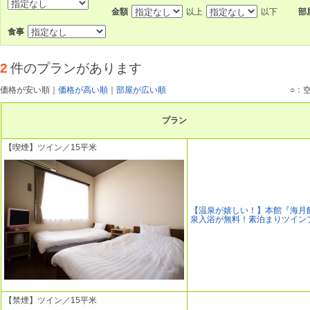
金額
以上
以下
部
食事
2
件のプランがあります
価格が安い順
｜
価格が高い順
｜
部屋が広い順
○：
プラン
【喫煙】ツイン／15平米
【温泉が嬉しい！】本館『海月
泉入浴が無料！素泊まりツイン
【禁煙】ツイン／15平米