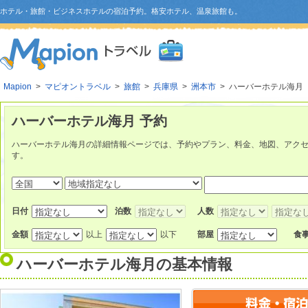
ホテル・旅館・ビジネスホテルの宿泊予約。格安ホテル、温泉旅館も。
Mapion
>
マピオントラベル
>
旅館
>
兵庫県
>
洲本市
> ハーバーホテル海月
ハーバーホテル海月 予約
ハーバーホテル海月の詳細情報ページでは、予約やプラン、料金、地図、アク
す。
日付
泊数
人数
金額
以上
以下
部屋
食
ハーバーホテル海月
の基本情報