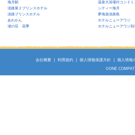
海月館
温泉大浴場付コンドミ
淡路第２プリンスホテル
シティー海月
淡路プリンスホテル
夢海游淡路島
あわかん
ホテルニューアワジ
渚の荘 花季
ホテルニューアワジ別
会社概要
|
利用規約
|
個人情報保護方針
|
個人情報
©
ONE COMPATH C