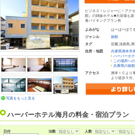
ビジネス！レジャーに！アクセ
館』の姉妹ホテル■大浴場も楽し
食バイキングプラン有
よみがな
はーばーほて
ジャンル
旅館
タグ
近畿
,
淡路島
,
洲
住所・地図
兵庫県洲本市
ハーバーホテ
この場所への
兵庫県の旅館
アクセス
洲本ＩＣより
より徒歩５分
写真をもっと見る
ハーバーホテル海月の料金・宿泊プラン
日付
泊数
人数