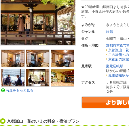
★JR嵯峨嵐山駅南口より徒歩
旅館。小堀遠州作の庭園や数
す。
よみがな
きょうとあら
ジャンル
旅館
タグ
金閣寺・嵐山
住所・地図
京都府京都市
京都嵐山 花
この場所への
京都府の旅館
最寄駅
嵐電嵯峨駅
駅からの距離 2
嵐電嵯峨駅か
アクセス
ＪＲ嵯峨野線
徒歩７分／阪
写真をもっと見る
２分
京都嵐山 花のいえの料金・宿泊プラン