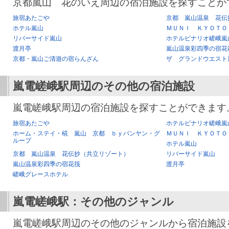
京都嵐山 花のいえ周辺の宿泊施設を探すことが
旅宿あたごや
京都 嵐山温泉 花伝
ホテル嵐山
ＭＵＮＩ ＫＹＯＴＯ
リバーサイド嵐山
ホテルビナリオ嵯峨嵐
渡月亭
嵐山温泉彩四季の宿花
京都・嵐山ご清遊の宿らんざん
ザ グランドウエスト
嵐電嵯峨駅
周辺のその他の宿泊施設
嵐電嵯峨駅周辺の宿泊施設を探すことができます
旅宿あたごや
ホテルビナリオ嵯峨嵐
ホーム・ステイ・椛 嵐山 京都 ｂｙバンヤン・グ
ＭＵＮＩ ＫＹＯＴＯ
ループ
ホテル嵐山
京都 嵐山温泉 花伝抄（共立リゾート）
リバーサイド嵐山
嵐山温泉彩四季の宿花筏
渡月亭
嵯峨グレースホテル
嵐電嵯峨駅
：その他のジャンル
嵐電嵯峨駅周辺のその他のジャンルから宿泊施設