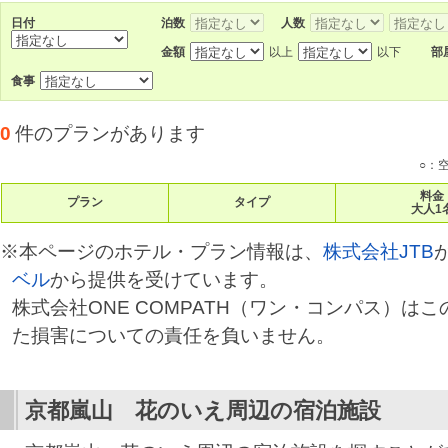
日付
泊数
人数
金額
以上
以下
部
食事
0
件のプランがあります
○：
料金
プラン
タイプ
大人1
※本ページのホテル・プラン情報は、
株式会社JTB
ベル
から提供を受けています。
株式会社ONE COMPATH（ワン・コンパス）は
た損害についての責任を負いません。
京都嵐山 花のいえ
周辺の宿泊施設