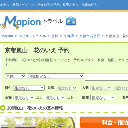
ホテル・旅館・ビジネスホテルの宿泊予約。格安ホテル、温泉旅館も。
Mapion
>
マピオントラベル
>
旅館
>
京都府
>
京都市右京区
> 京都嵐山 花
京都嵐山 花のいえ 予約
京都嵐山 花のいえの詳細情報ページでは、予約やプラン、料金、地図、アク
す。
日付
泊数
人数
金額
以上
以下
部屋
食
京都嵐山 花のいえ
の基本情報